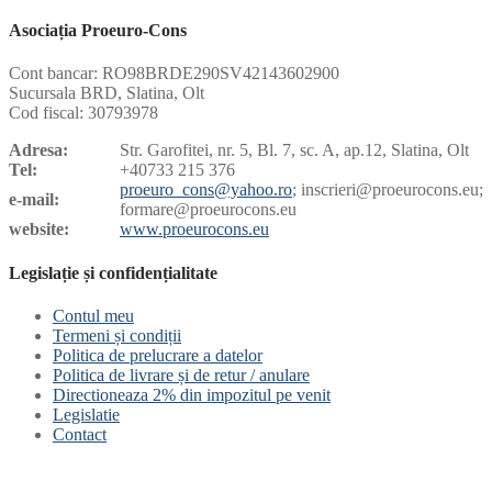
Asociația Proeuro-Cons
Cont bancar: RO98BRDE290SV42143602900
Sucursala BRD, Slatina, Olt
Cod fiscal: 30793978
Adresa:
Str. Garofitei, nr. 5, Bl. 7, sc. A, ap.12, Slatina, Olt
Tel:
+40733 215 376
proeuro_cons@yahoo.ro
; inscrieri@proeurocons.eu;
e-mail:
formare@proeurocons
.eu
website:
www.proeurocons.eu
Legislație și confidențialitate
Contul meu
Termeni și condiții
Politica de prelucrare a datelor
Politica de livrare și de retur / anulare
Directioneaza 2% din impozitul pe venit
Legislatie
Contact