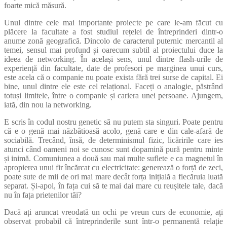
foarte mică măsură.
Unul dintre cele mai importante proiecte pe care le-am făcut cu
plăcere la facultate a fost studiul rețelei de întreprinderi dintr-o
anume zonă geografică. Dincolo de caracterul puternic mercantil al
temei, sensul mai profund și oarecum subtil al proiectului duce la
ideea de networking. În același sens, unul dintre flash-urile de
experiență din facultate, date de profesori pe marginea unui curs,
este acela că o companie nu poate exista fără trei surse de capital. Ei
bine, unul dintre ele este cel relațional. Faceți o analogie, păstrând
totuși limitele, între o companie și cariera unei persoane. Ajungem,
iată, din nou la networking.
E scris în codul nostru genetic să nu putem sta singuri. Poate pentru
că e o genă mai năzbâtioasă acolo, genă care e din cale-afară de
sociabilă. Trecând, însă, de determinismul fizic, licăririle care ies
atunci când oameni noi se cunosc sunt dopamină pură pentru minte
și inimă. Comuniunea a două sau mai multe suflete e ca magnetul în
apropierea unui fir încărcat cu electricitate: generează o forță de zeci,
poate sute de mii de ori mai mare decât forța inițială a fiecăruia luată
separat. Și-apoi, în fața cui să te mai dai mare cu reușitele tale, dacă
nu în fața prietenilor tăi?
Dacă ați aruncat vreodată un ochi pe vreun curs de economie, ați
observat probabil că întreprinderile sunt într-o permanentă relație