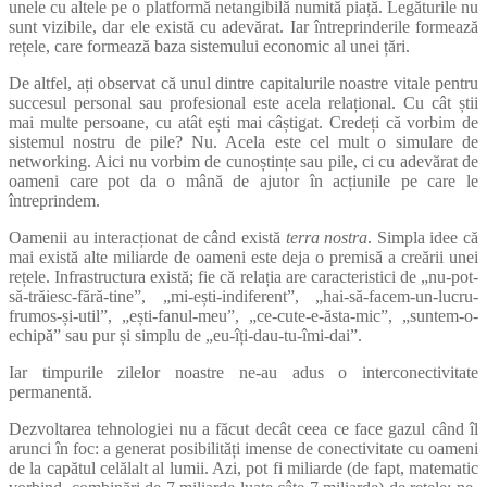
unele cu altele pe o platformă netangibilă numită piață. Legăturile nu
sunt vizibile, dar ele există cu adevărat. Iar întreprinderile formează
rețele, care formează baza sistemului economic al unei țări.
De altfel, ați observat că unul dintre capitalurile noastre vitale pentru
succesul personal sau profesional este acela relațional. Cu cât știi
mai multe persoane, cu atât ești mai câștigat. Credeți că vorbim de
sistemul nostru de pile? Nu. Acela este cel mult o simulare de
networking. Aici nu vorbim de cunoștințe sau pile, ci cu adevărat de
oameni care pot da o mână de ajutor în acțiunile pe care le
întreprindem.
Oamenii au interacționat de când există
terra nostra
. Simpla idee că
mai există alte miliarde de oameni este deja o premisă a creării unei
rețele. Infrastructura există; fie că relația are caracteristici de „nu-pot-
să-trăiesc-fără-tine”, „mi-ești-indiferent”, „hai-să-facem-un-lucru-
frumos-și-util”, „ești-fanul-meu”, „ce-cute-e-ăsta-mic”, „suntem-o-
echipă” sau pur și simplu de „eu-îți-dau-tu-îmi-dai”.
Iar timpurile zilelor noastre ne-au adus o interconectivitate
permanentă.
Dezvoltarea tehnologiei nu a făcut decât ceea ce face gazul când îl
arunci în foc: a generat posibilități imense de conectivitate cu oameni
de la capătul celălalt al lumii. Azi, pot fi miliarde (de fapt, matematic