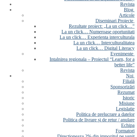
Revista
Blog
Articole
Diseminari Proiecte
Rezultate proiect: „La un click…”
La un click… Numeroase oportunitati
La un click… Experienta interculturala
La un click… Interculturalitatea
La un click… Digital Literacy
Evenimente
Intalnirea regionala – Proiectul “Learn, for a
better life”
Revista
Noi
Filială
Sponsorizări
Rezumat
Istoric
Misiune
Legislatie
Politica de prelucrare a datelor
Politica de livrare și de retur / anulare
Echipa
Formatori
Directioneaza 2% din impozitul pe venit