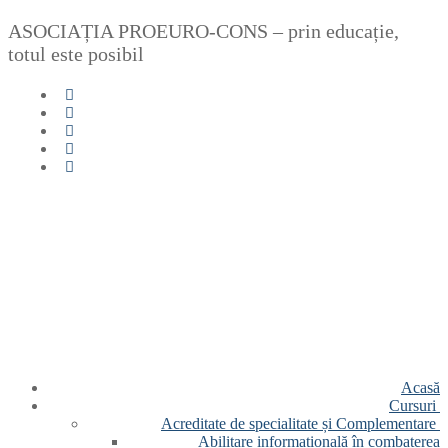
Sari
Meniu
Închide
ASOCIAȚIA PROEURO-CONS – prin educație,
la
totul este posibil
conținut
Acasă
Cursuri
Acreditate de specialitate și Complementare
Abilitare informațională în combaterea