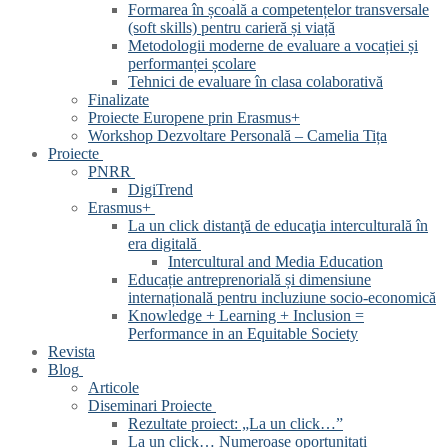
Formarea în școală a competențelor transversale
(soft skills) pentru carieră și viață
Metodologii moderne de evaluare a vocației și
performanței școlare
Tehnici de evaluare în clasa colaborativă
Finalizate
Proiecte Europene prin Erasmus+
Workshop Dezvoltare Personală – Camelia Tița
Proiecte
PNRR
DigiTrend
Erasmus+
La un click distanţă de educaţia interculturală în
era digitală
Intercultural and Media Education
Educație antreprenorială și dimensiune
internațională pentru incluziune socio-economică
Knowledge + Learning + Inclusion =
Performance in an Equitable Society
Revista
Blog
Articole
Diseminari Proiecte
Rezultate proiect: „La un click…”
La un click… Numeroase oportunitati