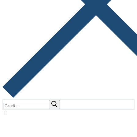
Caută
după: