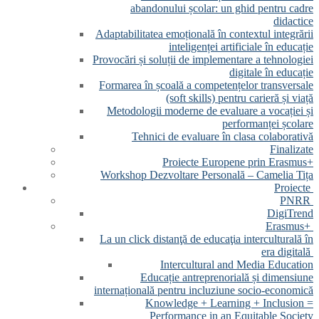
abandonului școlar: un ghid pentru cadre
didactice
Adaptabilitatea emoțională în contextul integrării
inteligenței artificiale în educație
Provocări și soluții de implementare a tehnologiei
digitale în educație
Formarea în școală a competențelor transversale
(soft skills) pentru carieră și viață
Metodologii moderne de evaluare a vocației și
performanței școlare
Tehnici de evaluare în clasa colaborativă
Finalizate
Proiecte Europene prin Erasmus+
Workshop Dezvoltare Personală – Camelia Tița
Proiecte
PNRR
DigiTrend
Erasmus+
La un click distanţă de educaţia interculturală în
era digitală
Intercultural and Media Education
Educație antreprenorială și dimensiune
internațională pentru incluziune socio-economică
Knowledge + Learning + Inclusion =
Performance in an Equitable Society