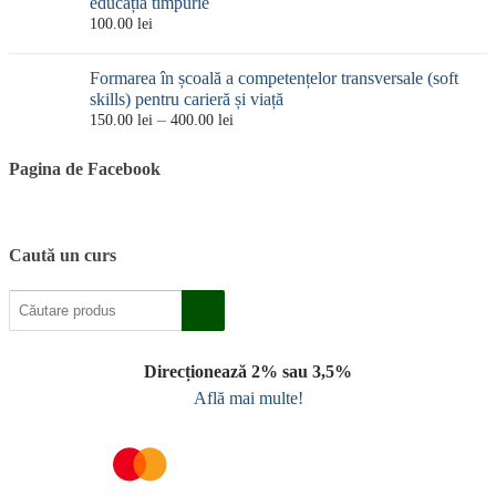
educația timpurie
până
100.00
lei
la
470.00 lei
Formarea în școală a competențelor transversale (soft
skills) pentru carieră și viață
Interval
–
150.00
lei
400.00
lei
de
prețuri:
Pagina de Facebook
150.00 lei
până
la
400.00 lei
Caută un curs
Direcționează 2% sau 3,5%
Află mai multe!