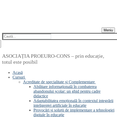
Meniu
Caută
după:
ASOCIAȚIA PROEURO-CONS – prin educație,
totul este posibil
Acasă
Cursuri
Acreditate de specialitate și Complementare
Abilitare informațională în combaterea
abandonului școlar: un ghid pentru cadre
didactice
Adaptabilitatea emoțională în contextul integrării
inteligenței artificiale în educație
Provocări și soluții de implementare a tehnologiei
digitale în educație