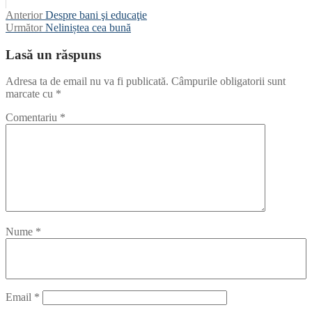
Navigare
Articolul
Anterior
Despre bani şi educaţie
anterior:
Articolul
Următor
Neliniștea cea bună
în
următor:
articole
Lasă un răspuns
Adresa ta de email nu va fi publicată.
Câmpurile obligatorii sunt
marcate cu
*
Comentariu
*
Nume
*
Email
*