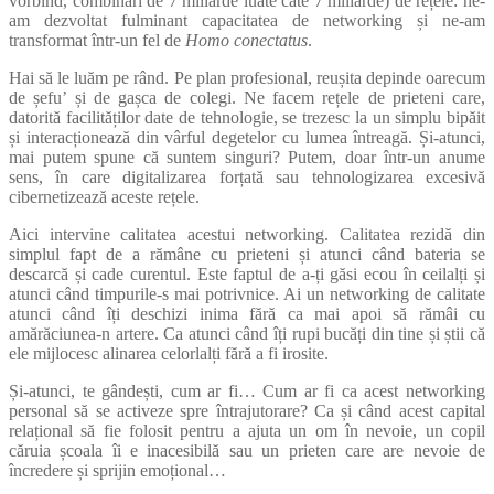
vorbind, combinări de 7 miliarde luate câte 7 miliarde) de rețele: ne-
am dezvoltat fulminant capacitatea de networking și ne-am
transformat într-un fel de
Homo conectatus
.
Hai să le luăm pe rând. Pe plan profesional, reușita depinde oarecum
de șefu’ și de gașca de colegi. Ne facem rețele de prieteni care,
datorită facilităților date de tehnologie, se trezesc la un simplu bipăit
și interacționează din vârful degetelor cu lumea întreagă. Și-atunci,
mai putem spune că suntem singuri? Putem, doar într-un anume
sens, în care digitalizarea forțată sau tehnologizarea excesivă
cibernetizează aceste rețele.
Aici intervine calitatea acestui networking. Calitatea rezidă din
simplul fapt de a rămâne cu prieteni și atunci când bateria se
descarcă și cade curentul. Este faptul de a-ți găsi ecou în ceilalți și
atunci când timpurile-s mai potrivnice. Ai un networking de calitate
atunci când îți deschizi inima fără ca mai apoi să rămâi cu
amărăciunea-n artere. Ca atunci când îți rupi bucăți din tine și știi că
ele mijlocesc alinarea celorlalți fără a fi irosite.
Și-atunci, te gândești, cum ar fi… Cum ar fi ca acest networking
personal să se activeze spre întrajutorare? Ca și când acest capital
relațional să fie folosit pentru a ajuta un om în nevoie, un copil
căruia școala îi e inacesibilă sau un prieten care are nevoie de
încredere și sprijin emoțional…