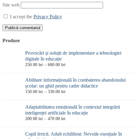
Site web
I accept the
Privacy Policy
Produse
Provocări și soluții de implementare a tehnologiei
digitale în educație
Interval
–
250.00
lei
600.00
lei
de
prețuri:
Abilitare informațională în combaterea abandonului
250.00 lei
școlar: un ghid pentru cadre didactice
până
Interval
–
150.00
lei
330.00
lei
la
de
600.00 lei
prețuri:
Adaptabilitatea emoțională în contextul integrării
150.00 lei
inteligenței artificiale în educație
până
Interval
–
200.00
lei
470.00
lei
la
de
330.00 lei
prețuri:
Copil fericit. Adult echilibrat: Nevoile esențiale în
200.00 lei