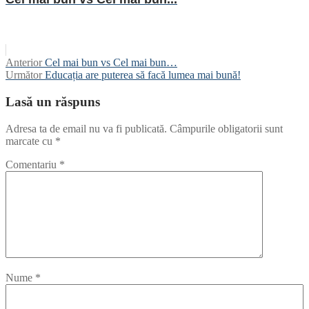
Navigare
Articolul
Anterior
Cel mai bun vs Cel mai bun…
anterior:
Articolul
Următor
Educația are puterea să facă lumea mai bună!
în
următor:
articole
Lasă un răspuns
Adresa ta de email nu va fi publicată.
Câmpurile obligatorii sunt
marcate cu
*
Comentariu
*
Nume
*