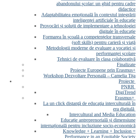
abandonului școlar: un ghid pentru cadre
didactice
Adaptabilitatea emoțională în contextul integrării
inteligenței artificiale în educație
Provocări și soluții de implementare a tehnologiei
digitale în educație
Formarea în școală a competențelor transversale
(soft skills) pentru carieră și viață
Metodologii moderne de evaluare a vocației și
performanței școlare
Tehnici de evaluare în clasa colaborativă
Finalizate
Proiecte Europene prin Erasmus+
Workshop Dezvoltare Personală – Camelia Tița
Proiecte
PNRR
DigiTrend
Erasmus+
La un click distanţă de educaţia interculturală în
era digitală
Intercultural and Media Education
Educație antreprenorială și dimensiune
internațională pentru incluziune socio-economică
Knowledge + Learning + Inclusion =
Performance in an Equitable Society