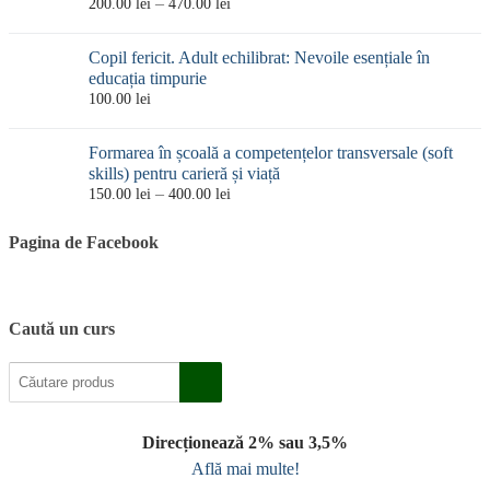
Interval
–
200.00
lei
470.00
lei
la
de
330.00 lei
prețuri:
Copil fericit. Adult echilibrat: Nevoile esențiale în
200.00 lei
educația timpurie
până
100.00
lei
la
470.00 lei
Formarea în școală a competențelor transversale (soft
skills) pentru carieră și viață
Interval
–
150.00
lei
400.00
lei
de
prețuri:
Pagina de Facebook
150.00 lei
până
la
400.00 lei
Caută un curs
Direcționează 2% sau 3,5%
Află mai multe!