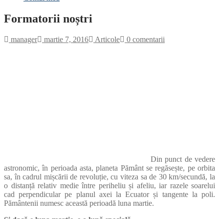
Formatorii noștri
manager
martie 7, 2016
Articole
0 comentarii
Din punct de vedere
astronomic, în perioada asta, planeta Pământ se regăsește, pe orbita
sa, în cadrul mișcării de revoluție, cu viteza sa de 30 km/secundă, la
o distanță relativ medie între periheliu și afeliu, iar razele soarelui
cad perpendicular pe planul axei la Ecuator și tangente la poli.
Pământenii numesc această perioadă luna martie.