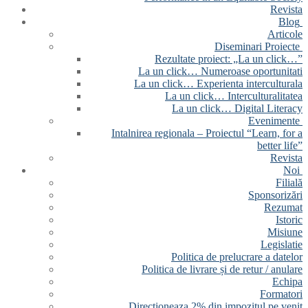
Revista
Blog
Articole
Diseminari Proiecte
Rezultate proiect: „La un click…”
La un click… Numeroase oportunitati
La un click… Experienta interculturala
La un click… Interculturalitatea
La un click… Digital Literacy
Evenimente
Intalnirea regionala – Proiectul “Learn, for a
better life”
Revista
Noi
Filială
Sponsorizări
Rezumat
Istoric
Misiune
Legislatie
Politica de prelucrare a datelor
Politica de livrare și de retur / anulare
Echipa
Formatori
Directioneaza 2% din impozitul pe venit