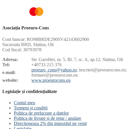
Asociația Proeuro-Cons
Cont bancar: RO98BRDE290SV42143602900
Sucursala BRD, Slatina, Olt
Cod fiscal: 30793978
Adresa:
Str. Garofitei, nr. 5, Bl. 7, sc. A, ap.12, Slatina, Olt
Tel:
+40733 215 376
proeuro_cons@yahoo.ro
; inscrieri@proeurocons.eu;
e-mail:
formare@proeurocons
.eu
website:
www.proeurocons.eu
Legislație și confidențialitate
Contul meu
Termeni și condiții
Politica de prelucrare a datelor
Politica de livrare și de retur / anulare
Directioneaza 2% din impozitul pe venit
Legislatie