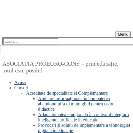
Meniu
Caută
după:
ASOCIAȚIA PROEURO-CONS – prin educație,
totul este posibil
Acasă
Cursuri
Acreditate de specialitate și Complementare
Abilitare informațională în combaterea
abandonului școlar: un ghid pentru cadre
didactice
Adaptabilitatea emoțională în contextul integrării
inteligenței artificiale în educație
Provocări și soluții de implementare a tehnologiei
digitale în educație