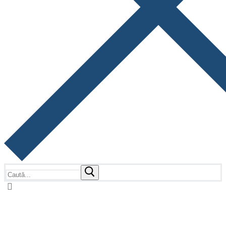
Caută
după: