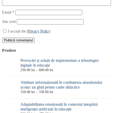
Email
*
Site web
I accept the
Privacy Policy
Produse
Provocări și soluții de implementare a tehnologiei
digitale în educație
Interval
–
250.00
lei
600.00
lei
de
prețuri:
Abilitare informațională în combaterea abandonului
250.00 lei
școlar: un ghid pentru cadre didactice
până
Interval
–
150.00
lei
330.00
lei
la
de
600.00 lei
prețuri:
Adaptabilitatea emoțională în contextul integrării
150.00 lei
inteligenței artificiale în educație
până