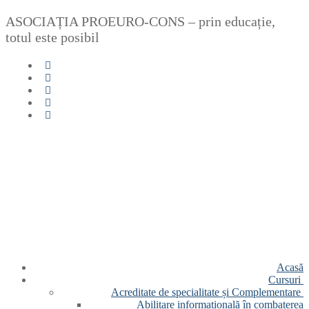
Sari
Meniu
Închide
ASOCIAȚIA PROEURO-CONS – prin educație,
la
totul este posibil
conținut
Acasă
Cursuri
Acreditate de specialitate și Complementare
Abilitare informațională în combaterea