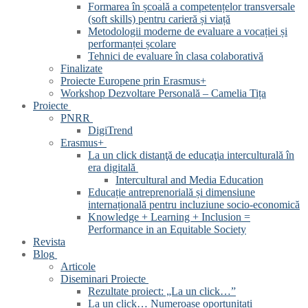
Formarea în școală a competențelor transversale
(soft skills) pentru carieră și viață
Metodologii moderne de evaluare a vocației și
performanței școlare
Tehnici de evaluare în clasa colaborativă
Finalizate
Proiecte Europene prin Erasmus+
Workshop Dezvoltare Personală – Camelia Tița
Proiecte
PNRR
DigiTrend
Erasmus+
La un click distanţă de educaţia interculturală în
era digitală
Intercultural and Media Education
Educație antreprenorială și dimensiune
internațională pentru incluziune socio-economică
Knowledge + Learning + Inclusion =
Performance in an Equitable Society
Revista
Blog
Articole
Diseminari Proiecte
Rezultate proiect: „La un click…”
La un click… Numeroase oportunitati