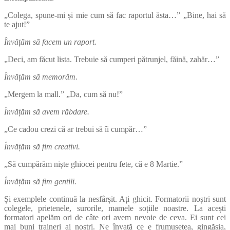
„Colega, spune-mi și mie cum să fac raportul ăsta…” „Bine, hai să
te ajut!”
Învățăm să facem un raport.
„Deci, am făcut lista. Trebuie să cumperi pătrunjel, făină, zahăr…”
Învățăm să memorăm.
„Mergem la mall.” „Da, cum să nu!”
Învățăm să avem răbdare.
„Ce cadou crezi că ar trebui să îi cumpăr…”
Învățăm să fim creativi.
„Să cumpărăm niște ghiocei pentru fete, că e 8 Martie.”
Învățăm să fim gentili.
Și exemplele continuă la nesfârșit. Ați ghicit. Formatorii noștri sunt
colegele, prietenele, surorile, mamele soțiile noastre. La acești
formatori apelăm ori de câte ori avem nevoie de ceva. Ei sunt cei
mai buni traineri ai noștri. Ne învață ce e frumusețea, gingășia,