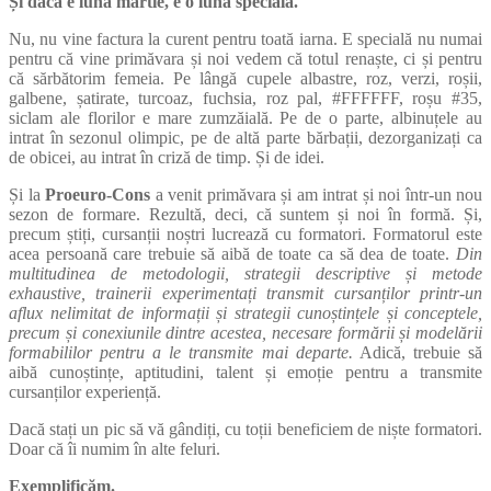
Și dacă e luna martie, e o lună specială.
Nu, nu vine factura la curent pentru toată iarna. E specială nu numai
pentru că vine primăvara și noi vedem că totul renaște, ci și pentru
că sărbătorim femeia. Pe lângă cupele albastre, roz, verzi, roșii,
galbene, șatirate, turcoaz, fuchsia, roz pal, #FFFFFF, roșu #35,
siclam ale florilor e mare zumzăială. Pe de o parte, albinuțele au
intrat în sezonul olimpic, pe de altă parte bărbații, dezorganizați ca
de obicei, au intrat în criză de timp. Și de idei.
Și la
Proeuro-Cons
a venit primăvara și am intrat și noi într-un nou
sezon de formare. Rezultă, deci, că suntem și noi în formă. Și,
precum știți, cursanții noștri lucrează cu formatori. Formatorul este
acea persoană care trebuie să aibă de toate ca să dea de toate.
Din
multitudinea de metodologii, strategii descriptive și metode
exhaustive, trainerii experimentați transmit cursanților printr-un
aflux nelimitat de informații și strategii cunoștințele și conceptele,
precum și conexiunile dintre acestea, necesare formării și modelării
formabililor pentru a le transmite mai departe.
Adică, trebuie să
aibă cunoștințe, aptitudini, talent și emoție pentru a transmite
cursanților experiență.
Dacă stați un pic să vă gândiți, cu toții beneficiem de niște formatori.
Doar că îi numim în alte feluri.
Exemplificăm.