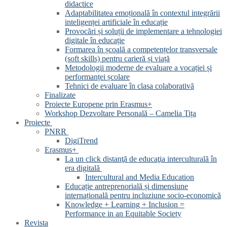
didactice
Adaptabilitatea emoțională în contextul integrării
inteligenței artificiale în educație
Provocări și soluții de implementare a tehnologiei
digitale în educație
Formarea în școală a competențelor transversale
(soft skills) pentru carieră și viață
Metodologii moderne de evaluare a vocației și
performanței școlare
Tehnici de evaluare în clasa colaborativă
Finalizate
Proiecte Europene prin Erasmus+
Workshop Dezvoltare Personală – Camelia Tița
Proiecte
PNRR
DigiTrend
Erasmus+
La un click distanţă de educaţia interculturală în
era digitală
Intercultural and Media Education
Educație antreprenorială și dimensiune
internațională pentru incluziune socio-economică
Knowledge + Learning + Inclusion =
Performance in an Equitable Society
Revista