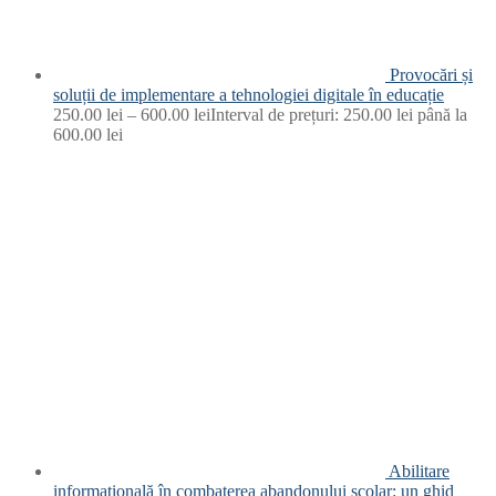
Provocări și
soluții de implementare a tehnologiei digitale în educație
250.00
lei
–
600.00
lei
Interval de prețuri: 250.00 lei până la
600.00 lei
Abilitare
informațională în combaterea abandonului școlar: un ghid