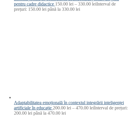
pentru cadre didactice
150.00
lei
–
330.00
lei
Interval de
prețuri: 150.00 lei până la 330.00 lei
Adaptabilitatea emoțională în contextul integrării inteligenței
artificiale în educație
200.00
lei
–
470.00
lei
Interval de prețuri:
200.00 lei până la 470.00 lei