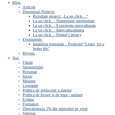
Blog
Articole
Diseminari Proiecte
Rezultate proiect: „La un click…”
La un click… Numeroase oportunitati
La un click… Experienta interculturala
La un click… Interculturalitatea
La un click… Digital Literacy
Evenimente
Intalnirea regionala – Proiectul “Learn, for a
better life”
Revista
Noi
Filială
Sponsorizări
Rezumat
Istoric
Misiune
Legislatie
Politica de prelucrare a datelor
Politica de livrare și de retur / anulare
Echipa
Formatori
Directioneaza 2% din impozitul pe venit
Sitemap