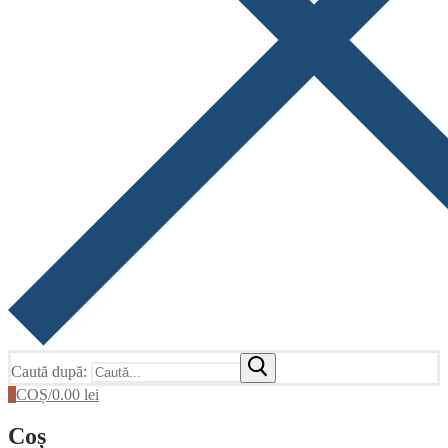
Caută după:
0
COȘ
/
0.00
lei
Coș