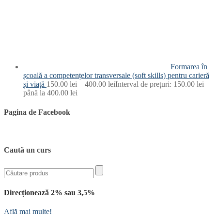
Formarea în
școală a competențelor transversale (soft skills) pentru carieră
și viață
150.00
lei
–
400.00
lei
Interval de prețuri: 150.00 lei
până la 400.00 lei
Pagina de Facebook
Caută un curs
Direcționează 2% sau 3,5%
Află mai multe!