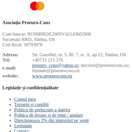
Asociația Proeuro-Cons
Cont bancar: RO98BRDE290SV42143602900
Sucursala BRD, Slatina, Olt
Cod fiscal: 30793978
Adresa:
Str. Garofitei, nr. 5, Bl. 7, sc. A, ap.12, Slatina, Olt
Tel:
+40733 215 376
proeuro_cons@yahoo.ro
; inscrieri@proeurocons.eu;
e-mail:
formare@proeurocons
.eu
website:
www.proeurocons.eu
Legislație și confidențialitate
Contul meu
Termeni și condiții
Politica de prelucrare a datelor
Politica de livrare și de retur / anulare
Directioneaza 2% din impozitul pe venit
Legislatie
Contact