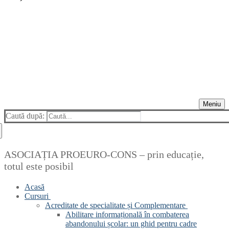
Meniu
Caută după:
ASOCIAȚIA PROEURO-CONS – prin educație,
totul este posibil
Acasă
Cursuri
Acreditate de specialitate și Complementare
Abilitare informațională în combaterea
abandonului școlar: un ghid pentru cadre