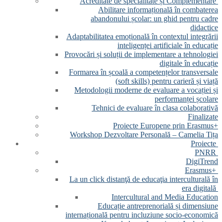
Acreditate de specialitate și Complementare
Abilitare informațională în combaterea
abandonului școlar: un ghid pentru cadre
didactice
Adaptabilitatea emoțională în contextul integrării
inteligenței artificiale în educație
Provocări și soluții de implementare a tehnologiei
digitale în educație
Formarea în școală a competențelor transversale
(soft skills) pentru carieră și viață
Metodologii moderne de evaluare a vocației și
performanței școlare
Tehnici de evaluare în clasa colaborativă
Finalizate
Proiecte Europene prin Erasmus+
Workshop Dezvoltare Personală – Camelia Tița
Proiecte
PNRR
DigiTrend
Erasmus+
La un click distanţă de educaţia interculturală în
era digitală
Intercultural and Media Education
Educație antreprenorială și dimensiune
internațională pentru incluziune socio-economică