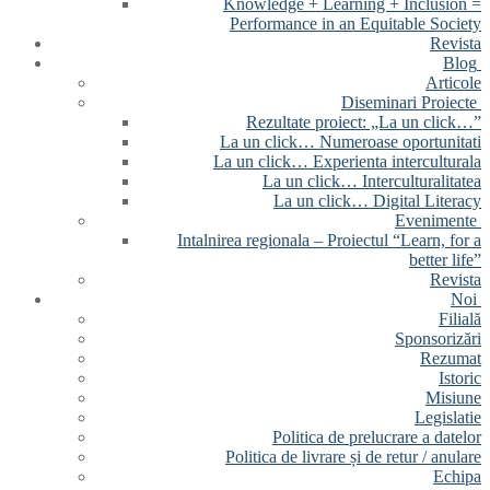
Knowledge + Learning + Inclusion =
Performance in an Equitable Society
Revista
Blog
Articole
Diseminari Proiecte
Rezultate proiect: „La un click…”
La un click… Numeroase oportunitati
La un click… Experienta interculturala
La un click… Interculturalitatea
La un click… Digital Literacy
Evenimente
Intalnirea regionala – Proiectul “Learn, for a
better life”
Revista
Noi
Filială
Sponsorizări
Rezumat
Istoric
Misiune
Legislatie
Politica de prelucrare a datelor
Politica de livrare și de retur / anulare
Echipa