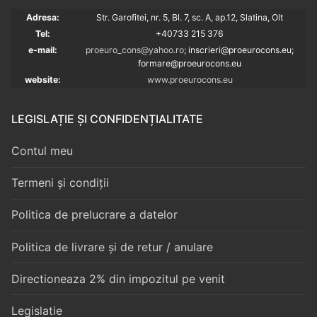
Adresa:
Str. Garofitei, nr. 5, Bl. 7, sc. A, ap.12, Slatina, Olt
Tel:
+40733 215 376
e-mail:
proeuro_cons@yahoo.ro
; inscrieri@proeurocons.eu;
formare@proeurocons
.eu
website:
www.proeurocons.eu
LEGISLAȚIE ȘI CONFIDENȚIALITATE
Contul meu
Termeni și condiții
Politica de prelucrare a datelor
Politica de livrare și de retur / anulare
Directioneaza 2% din impozitul pe venit
Legislatie