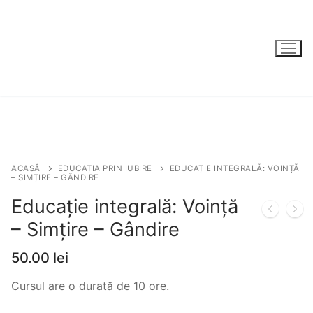
Sari
la
conținut
ACASĂ
EDUCAȚIA PRIN IUBIRE
EDUCAȚIE INTEGRALĂ: VOINȚĂ
– SIMȚIRE – GÂNDIRE
Educație integrală: Voință
– Simțire – Gândire
50.00
lei
Cursul are o durată de 10 ore.