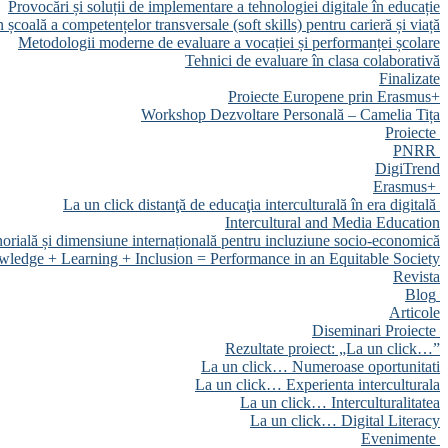
Provocări și soluții de implementare a tehnologiei digitale în educație
 școală a competențelor transversale (soft skills) pentru carieră și viață
Metodologii moderne de evaluare a vocației și performanței școlare
Tehnici de evaluare în clasa colaborativă
Finalizate
Proiecte Europene prin Erasmus+
Workshop Dezvoltare Personală – Camelia Tița
Proiecte
PNRR
DigiTrend
Erasmus+
La un click distanţă de educaţia interculturală în era digitală
Intercultural and Media Education
orială și dimensiune internațională pentru incluziune socio-economică
ledge + Learning + Inclusion = Performance in an Equitable Society
Revista
Blog
Articole
Diseminari Proiecte
Rezultate proiect: „La un click…”
La un click… Numeroase oportunitati
La un click… Experienta interculturala
La un click… Interculturalitatea
La un click… Digital Literacy
Evenimente