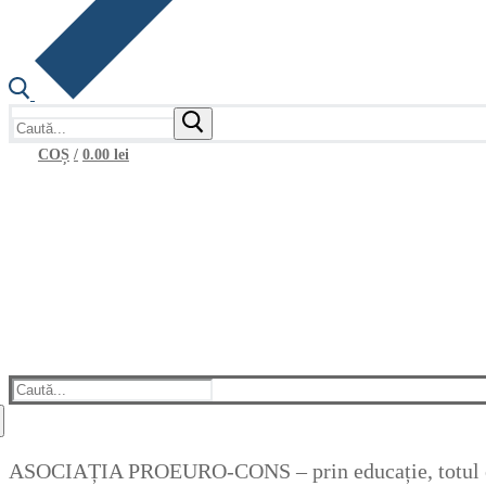
Caută
după:
COȘ
/
0.00
lei
Caută
după:
ASOCIAȚIA PROEURO-CONS – prin educație, totul e