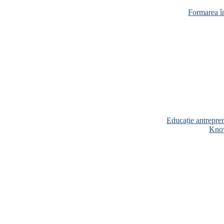
Formarea în
Educație antrepren
Know