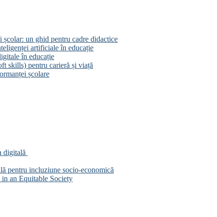
 școlar: un ghid pentru cadre didactice
eligenței artificiale în educație
igitale în educație
 skills) pentru carieră și viață
ormanței școlare
 digitală
ală pentru incluziune socio-economică
in an Equitable Society