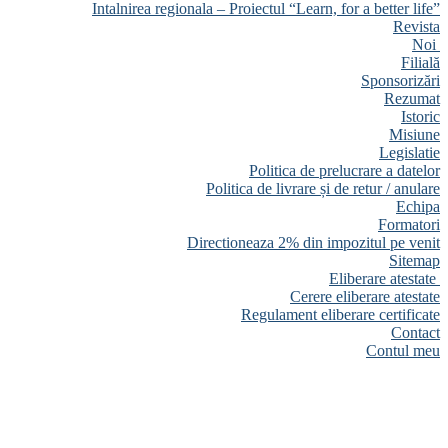
Intalnirea regionala – Proiectul “Learn, for a better life”
Revista
Noi
Filială
Sponsorizări
Rezumat
Istoric
Misiune
Legislatie
Politica de prelucrare a datelor
Politica de livrare și de retur / anulare
Echipa
Formatori
Directioneaza 2% din impozitul pe venit
Sitemap
Eliberare atestate
Cerere eliberare atestate
Regulament eliberare certificate
Contact
Contul meu