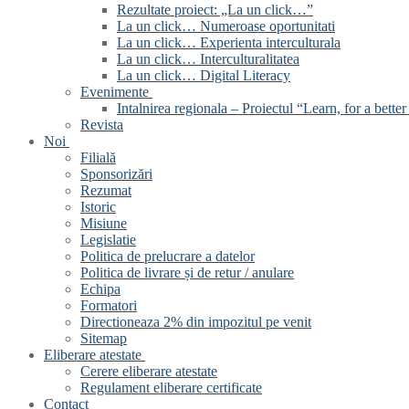
Rezultate proiect: „La un click…”
La un click… Numeroase oportunitati
La un click… Experienta interculturala
La un click… Interculturalitatea
La un click… Digital Literacy
Evenimente
Intalnirea regionala – Proiectul “Learn, for a better 
Revista
Noi
Filială
Sponsorizări
Rezumat
Istoric
Misiune
Legislatie
Politica de prelucrare a datelor
Politica de livrare și de retur / anulare
Echipa
Formatori
Directioneaza 2% din impozitul pe venit
Sitemap
Eliberare atestate
Cerere eliberare atestate
Regulament eliberare certificate
Contact