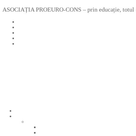
Sari
Meniu
Închide
ASOCIAȚIA PROEURO-CONS – prin educație, totul e
la
conținut