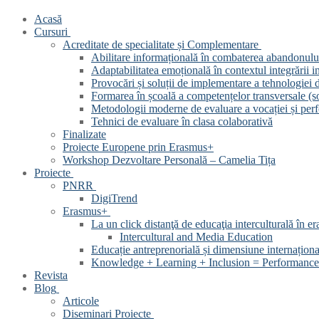
Acasă
Cursuri
Acreditate de specialitate și Complementare
Abilitare informațională în combaterea abandonului
Adaptabilitatea emoțională în contextul integrării int
Provocări și soluții de implementare a tehnologiei d
Formarea în școală a competențelor transversale (soft
Metodologii moderne de evaluare a vocației și perf
Tehnici de evaluare în clasa colaborativă
Finalizate
Proiecte Europene prin Erasmus+
Workshop Dezvoltare Personală – Camelia Tița
Proiecte
PNRR
DigiTrend
Erasmus+
La un click distanţă de educaţia interculturală în era
Intercultural and Media Education
Educație antreprenorială și dimensiune internațion
Knowledge + Learning + Inclusion = Performance 
Revista
Blog
Articole
Diseminari Proiecte