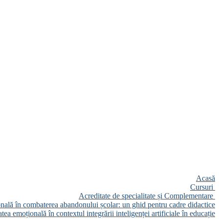
Acasă
Cursuri
Acreditate de specialitate și Complementare
onală în combaterea abandonului școlar: un ghid pentru cadre didactice
tea emoțională în contextul integrării inteligenței artificiale în educație