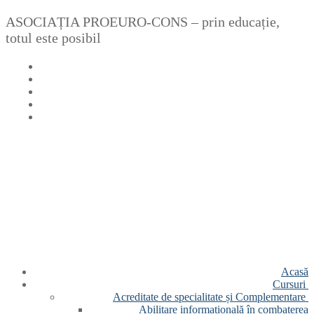
Sari
Meniu
Închide
ASOCIAȚIA PROEURO-CONS – prin educație,
la
totul este posibil
conținut
Acasă
Cursuri
Acreditate de specialitate și Complementare
Abilitare informațională în combaterea