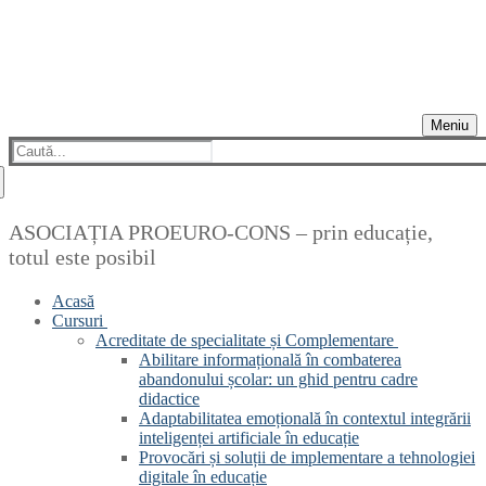
Meniu
Caută
după:
ASOCIAȚIA PROEURO-CONS – prin educație,
totul este posibil
Acasă
Cursuri
Acreditate de specialitate și Complementare
Abilitare informațională în combaterea
abandonului școlar: un ghid pentru cadre
didactice
Adaptabilitatea emoțională în contextul integrării
inteligenței artificiale în educație
Provocări și soluții de implementare a tehnologiei
digitale în educație