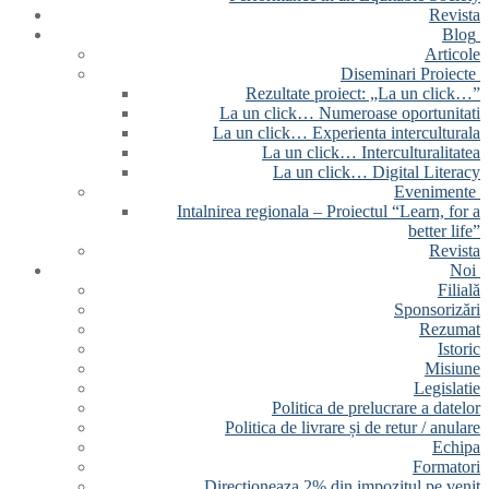
Revista
Blog
Articole
Diseminari Proiecte
Rezultate proiect: „La un click…”
La un click… Numeroase oportunitati
La un click… Experienta interculturala
La un click… Interculturalitatea
La un click… Digital Literacy
Evenimente
Intalnirea regionala – Proiectul “Learn, for a
better life”
Revista
Noi
Filială
Sponsorizări
Rezumat
Istoric
Misiune
Legislatie
Politica de prelucrare a datelor
Politica de livrare și de retur / anulare
Echipa
Formatori
Directioneaza 2% din impozitul pe venit