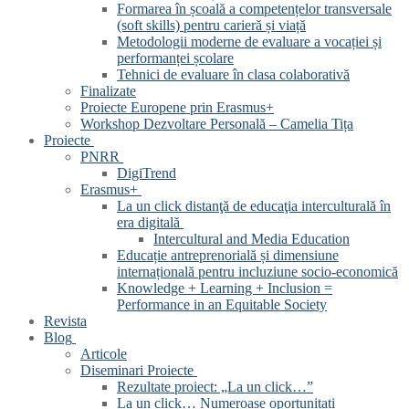
Formarea în școală a competențelor transversale
(soft skills) pentru carieră și viață
Metodologii moderne de evaluare a vocației și
performanței școlare
Tehnici de evaluare în clasa colaborativă
Finalizate
Proiecte Europene prin Erasmus+
Workshop Dezvoltare Personală – Camelia Tița
Proiecte
PNRR
DigiTrend
Erasmus+
La un click distanţă de educaţia interculturală în
era digitală
Intercultural and Media Education
Educație antreprenorială și dimensiune
internațională pentru incluziune socio-economică
Knowledge + Learning + Inclusion =
Performance in an Equitable Society
Revista
Blog
Articole
Diseminari Proiecte
Rezultate proiect: „La un click…”
La un click… Numeroase oportunitati