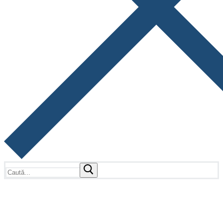
Caută
după: