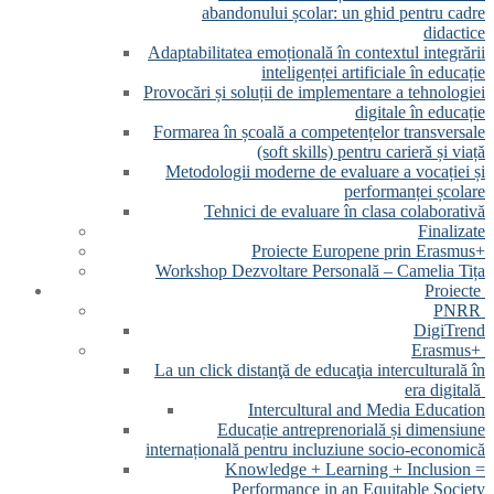
abandonului școlar: un ghid pentru cadre
didactice
Adaptabilitatea emoțională în contextul integrării
inteligenței artificiale în educație
Provocări și soluții de implementare a tehnologiei
digitale în educație
Formarea în școală a competențelor transversale
(soft skills) pentru carieră și viață
Metodologii moderne de evaluare a vocației și
performanței școlare
Tehnici de evaluare în clasa colaborativă
Finalizate
Proiecte Europene prin Erasmus+
Workshop Dezvoltare Personală – Camelia Tița
Proiecte
PNRR
DigiTrend
Erasmus+
La un click distanţă de educaţia interculturală în
era digitală
Intercultural and Media Education
Educație antreprenorială și dimensiune
internațională pentru incluziune socio-economică
Knowledge + Learning + Inclusion =
Performance in an Equitable Society