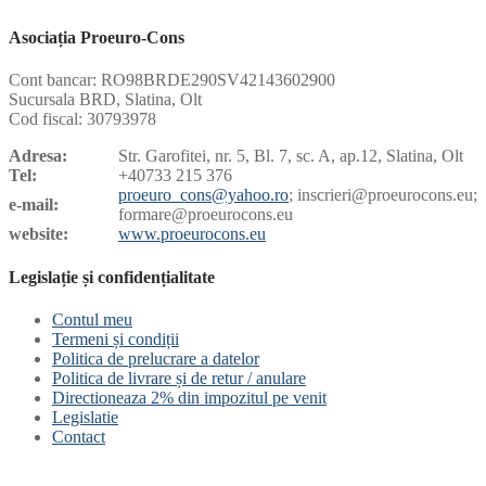
Asociația Proeuro-Cons
Cont bancar: RO98BRDE290SV42143602900
Sucursala BRD, Slatina, Olt
Cod fiscal: 30793978
Adresa:
Str. Garofitei, nr. 5, Bl. 7, sc. A, ap.12, Slatina, Olt
Tel:
+40733 215 376
proeuro_cons@yahoo.ro
; inscrieri@proeurocons.eu;
e-mail:
formare@proeurocons
.eu
website:
www.proeurocons.eu
Legislație și confidențialitate
Contul meu
Termeni și condiții
Politica de prelucrare a datelor
Politica de livrare și de retur / anulare
Directioneaza 2% din impozitul pe venit
Legislatie
Contact