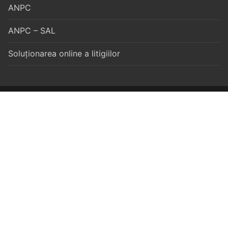
ANPC
ANPC – SAL
Soluționarea online a litigiilor
Drepturi de autor © 2026 Asociatia Proeuro-Cons – Propulsată
de
Customify
.
ASOCIAȚIA PROEURO-CONS