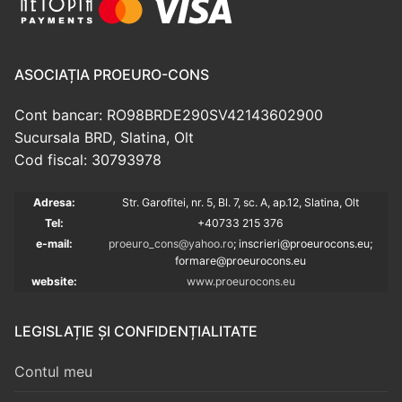
ASOCIAȚIA PROEURO-CONS
Cont bancar: RO98BRDE290SV42143602900
Sucursala BRD, Slatina, Olt
Cod fiscal: 30793978
Adresa:
Str. Garofitei, nr. 5, Bl. 7, sc. A, ap.12, Slatina, Olt
Tel:
+40733 215 376
e-mail:
proeuro_cons@yahoo.ro
; inscrieri@proeurocons.eu;
formare@proeurocons
.eu
website:
www.proeurocons.eu
LEGISLAȚIE ȘI CONFIDENȚIALITATE
Contul meu