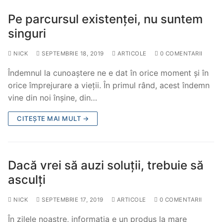
Pe parcursul existenței, nu suntem
singuri
NICK
SEPTEMBRIE 18, 2019
ARTICOLE
0 COMENTARII
Îndemnul la cunoaștere ne e dat în orice moment și în
orice împrejurare a vieții. În primul rând, acest îndemn
vine din noi înșine, din…
CITEȘTE MAI MULT →
Dacă vrei să auzi soluții, trebuie să
asculți
NICK
SEPTEMBRIE 17, 2019
ARTICOLE
0 COMENTARII
În zilele noastre, informația e un produs la mare