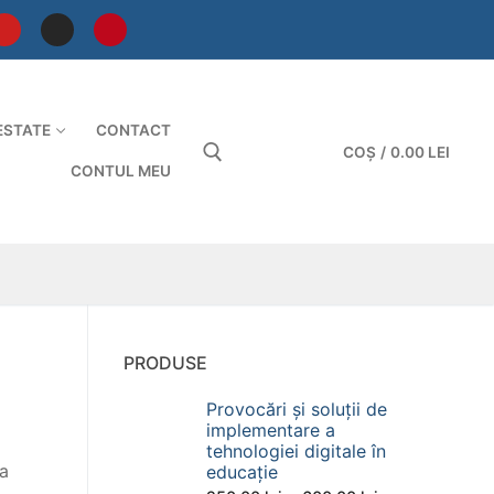
ESTATE
CONTACT
COȘ
/
0.00
LEI
CONTUL MEU
Caută după:
PRODUSE
Provocări și soluții de
implementare a
tehnologiei digitale în
ea
educație