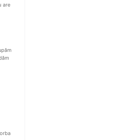
u are
cupăm
idăm
Vorba