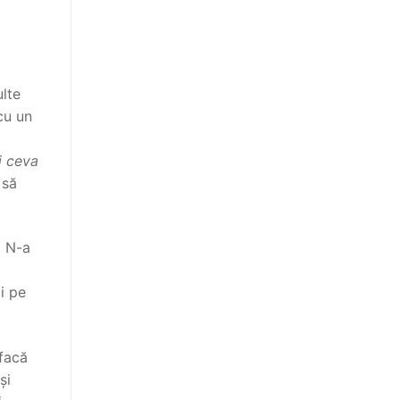
ulte
cu un
i ceva
 să
. N-a
i pe
 facă
și