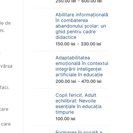
Interval
–
250.00
lei
600.00
lei
de
Abilitare informațională
prețuri:
în combaterea
250.00 lei
ie de
abandonului școlar: un
până
ni.
ghid pentru cadre
didactice
la
Interval
–
150.00
lei
330.00
lei
600.00 lei
de
.
Adaptabilitatea
prețuri:
emoțională în contextul
150.00 lei
 vărsa
integrării inteligenței
până
artificiale în educație
la
Interval
–
200.00
lei
470.00
lei
faci.
330.00 lei
de
Copil fericit. Adult
prețuri:
echilibrat: Nevoile
200.00 lei
esențiale în educația
care
până
timpurie
la
100.00
lei
 care
470.00 lei
Formarea în școală a