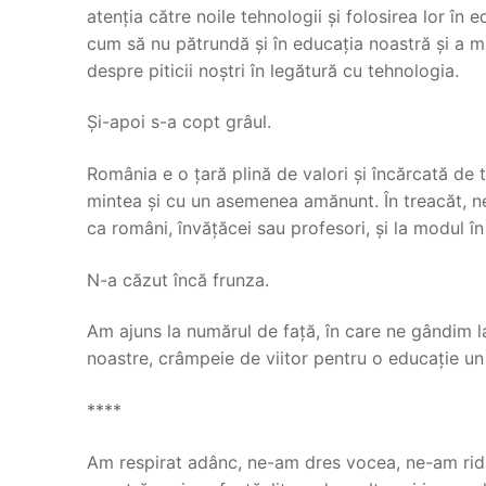
atenția către noile tehnologii și folosirea lor în 
cum să nu pătrundă și în educația noastră și a mai
despre piticii noștri în legătură cu tehnologia.
Și-apoi s-a copt grâul.
România e o țară plină de valori și încărcată de
mintea și cu un asemenea amănunt. În treacăt, n
ca români, învățăcei sau profesori, și la modul î
N-a căzut încă frunza.
Am ajuns la numărul de față, în care ne gândim l
noastre, crâmpeie de viitor pentru o educație un
****
Am respirat adânc, ne-am dres vocea, ne-am ridi