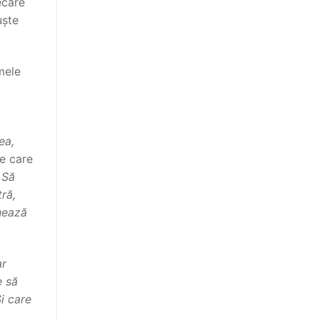
ecare
uște
mele
ea,
pe care
 Să
tră,
nează
ar
e să
i care