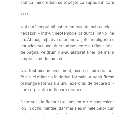
stânca neîncrederii se topește ca zăpada în zorii
****
Noi am început să așternem cuvinte sub un clasic
necazuri – într-un septembrie călduros, într-o in
an. Atunci, inițiativa unei tinere șefe, inteligenț
entuziasmul unei tinere absolvente au făcut posi
de pagini. Pe drum li s-au alăturat tineri de mai 
umple inimi de lumină.
N-a fost nici un eveniment, nici o sclipire de mome
fost nici măcar o inițiativă formală. A venit fires
prelungire formală a unui exercițiu de fiecare zi 
care o purtăm în fiecare moment.
De atunci, la fiecare trei luni, ca-ntr-o succesiu
loc în ochii, mințile, dar mai ales inimile celor c