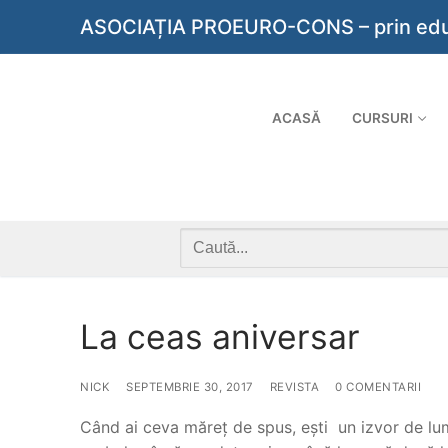
Sari
ASOCIAȚIA PROEURO-CONS – prin educaț
la
conținut
ACASĂ
CURSURI
Caută
după:
La ceas aniversar
NICK
SEPTEMBRIE 30, 2017
REVISTA
0 COMENTARII
Când ai ceva măreț de spus, ești un izvor de lumi