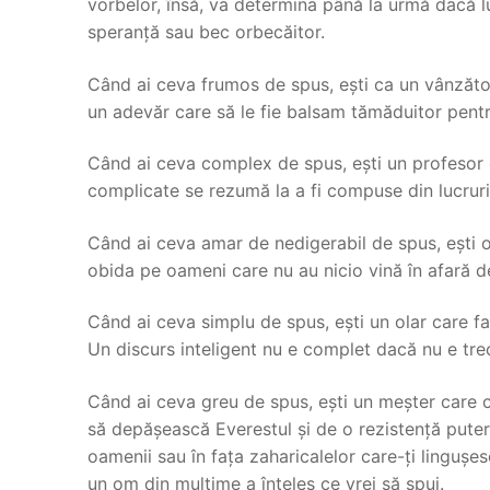
vorbelor, însă, va determina până la urmă dacă lu
speranță sau bec orbecăitor.
Când ai ceva frumos de spus, ești ca un vânzăto
un adevăr care să le fie balsam tămăduitor pentru 
Când ai ceva complex de spus, ești un profesor c
complicate se rezumă la a fi compuse din lucruri
Când ai ceva amar de nedigerabil de spus, ești o
obida pe oameni care nu au nicio vină în afară de a
Când ai ceva simplu de spus, ești un olar care fa
Un discurs inteligent nu e complet dacă nu e trec
Când ai ceva greu de spus, ești un meșter care c
să depășească Everestul și de o rezistență putern
oamenii sau în fața zaharicalelor care-ți lingușe
un om din mulțime a înțeles ce vrei să spui.