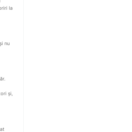
i
iri la
și nu
ăr.
ri și,
at