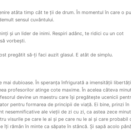
nire atâta timp cât te ții de drum. În momentul în care o pu
t demult sensul cuvântului.
ți și un lider de inimi. Respiri adânc, te ridici cu un cot
 să vorbești.
st pregătit să-ți faci auzit glasul. E atât de simplu.
mai dubioase. În speranța înfrigurată a imensității libertăți
iunea profesorilor atinge cote maxime. În acelea câteva minu
ofesorul devine un maestru care își pregătește ucenicii pent
ator pentru formarea de principii de viață. Ei bine, prinzi în
nesemnificative ale vieții de zi cu zi, ca astea zece minut
 visurile pe care le ai și pe care nu le ai și care probabil 
ele îți rămân în minte ca săpate în stâncă. Și sapă acolo pâ