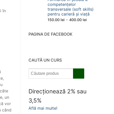
competențelor
transversale (soft skills)
i în
pentru carieră și viață
Interval
–
150.00
lei
400.00
lei
de
prețuri:
PAGINA DE FACEBOOK
150.00 lei
până
la
400.00 lei
CAUTĂ UN CURS
i
te,
ru
Direcționează 2% sau
 câte
e, un
3,5%
că vor
Află mai multe!
nă când