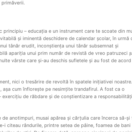
 primăverii.
 principiu – educația e un instrument care te scoate din m
evitabilă și iminentă deschidere de calendar școlar, în urmă 
a unui tânăr erudit, inconștiența unui tânăr subsemnat și
bilă apariția unui prim număr de revistă de vreo patruzeci
ș
multe vârste care și-au deschis sufletele și au fost de acord
nt, nici o tresărire de revoltă în spatele inițiativei noastre
c, așa cum înflorește pe nesimțite trandafirul. A fost ca o
– exercițiu de răbdare și de conștientizare a responsabilități
ne de anotimpuri, musai apărea și cărțulia care încerca să-și
are-i citeau rândurile, printre setea de pâine, foamea de bani 