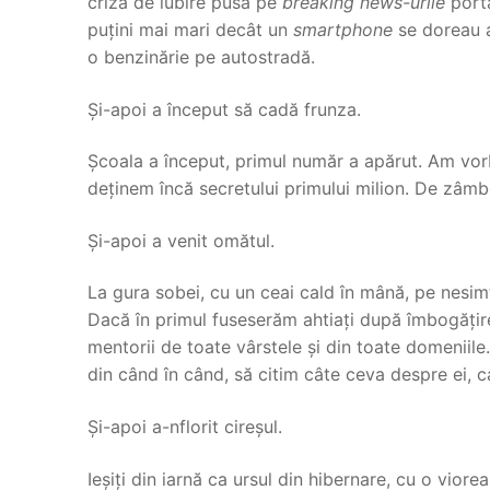
criza de iubire pusă pe
breaking news-urile
porta
puțini mai mari decât un
smartphone
se doreau a 
o benzinărie pe autostradă.
Și-apoi a început să cadă frunza.
Școala a început, primul număr a apărut. Am vor
deținem încă secretului primului milion. De zâmbe
Și-apoi a venit omătul.
La gura sobei, cu un ceai cald în mână, pe nesimț
Dacă în primul fuseserăm ahtiați după îmbogățire,
mentorii de toate vârstele și din toate domenii
din când în când, să citim câte ceva despre ei, 
Și-apoi a-nflorit cireșul.
Ieșiți din iarnă ca ursul din hibernare, cu o vior