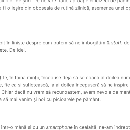
lurilor de știri. De fiecare dată, aproape cincizeci de pagin
fi o ieșire din oboseala de rutină zilnică, asemenea unei opr
bit în liniște despre cum putem să ne îmbogățim &
stuff
, de
te. De idei.
ite, în taina minții, începuse deja să se coacă al doilea num
 fie ea și sufletească, la al doilea începuseră să ne inspire
le. Chiar dacă nu vrem să recunoaștem, avem nevoie de mento
ca să mai venim și noi cu picioarele pe pământ.
ea într-o mână și cu un
smartphone
în cealaltă, ne-am îndrept