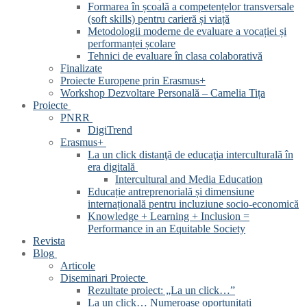
Formarea în școală a competențelor transversale
(soft skills) pentru carieră și viață
Metodologii moderne de evaluare a vocației și
performanței școlare
Tehnici de evaluare în clasa colaborativă
Finalizate
Proiecte Europene prin Erasmus+
Workshop Dezvoltare Personală – Camelia Tița
Proiecte
PNRR
DigiTrend
Erasmus+
La un click distanţă de educaţia interculturală în
era digitală
Intercultural and Media Education
Educație antreprenorială și dimensiune
internațională pentru incluziune socio-economică
Knowledge + Learning + Inclusion =
Performance in an Equitable Society
Revista
Blog
Articole
Diseminari Proiecte
Rezultate proiect: „La un click…”
La un click… Numeroase oportunitati