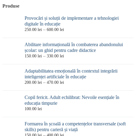
Produse
Provocări și soluții de implementare a tehnologiei
digitale în educație
Interval
–
250.00
lei
600.00
lei
de
prețuri:
Abilitare informațională în combaterea abandonului
250.00 lei
școlar: un ghid pentru cadre didactice
până
Interval
–
150.00
lei
330.00
lei
la
de
600.00 lei
prețuri:
Adaptabilitatea emoțională în contextul integrării
150.00 lei
inteligenței artificiale în educație
până
Interval
–
200.00
lei
470.00
lei
la
de
330.00 lei
prețuri:
Copil fericit. Adult echilibrat: Nevoile esențiale în
200.00 lei
educația timpurie
până
100.00
lei
la
470.00 lei
Formarea în școală a competențelor transversale (soft
skills) pentru carieră și viață
Interval
–
150.00
lei
400.00
lei