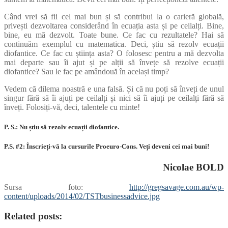
Când vrei să fii cel mai bun și să contribui la o carieră globală,
privești dezvoltarea considerând în ecuația asta și pe ceilalți. Bine,
bine, eu mă dezvolt. Toate bune. Ce fac cu rezultatele? Hai să
continuăm exemplul cu matematica. Deci, știu să rezolv ecuații
diofantice. Ce fac cu știința asta? O folosesc pentru a mă dezvolta
mai departe sau îi ajut și pe alții să învețe să rezolve ecuații
diofantice? Sau le fac pe amândouă în același timp?
Vedem că dilema noastră e una falsă. Și că nu poți să înveți de unul
singur fără să îi ajuți pe ceilalți și nici să îi ajuți pe ceilalți fără să
înveți. Folosiți-vă, deci, talentele cu minte!
P. S.: Nu știu să rezolv ecuații diofantice.
P.S. #2: Înscrieți-vă la cursurile Proeuro-Cons. Veți deveni cei mai buni!
Nicolae BOLD
Sursa foto:
http://gregsavage.com.au/wp-
content/uploads/2014/02/TSTbusinessadvice.jpg
Related posts: