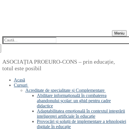
Meniu
Caută
după:
ASOCIAȚIA PROEURO-CONS – prin educație,
totul este posibil
Acasă
Cursuri
Acreditate de specialitate și Complementare
Abilitare informațională în combaterea
abandonului școlar: un ghid pentru cadre
didactice
Adaptabilitatea emoțională în contextul integrării
inteligenței artificiale în educație
Provocări și soluții de implementare a tehnologiei
digitale în educație