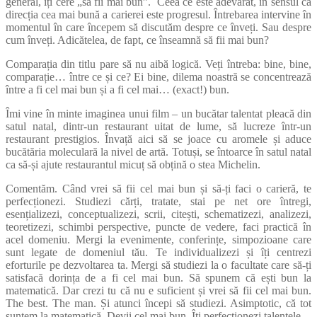
general, îți cere „să fii mai bun”. Ceea ce este adevărat, în sensul că
direcția cea mai bună a carierei este progresul. Întrebarea intervine în
momentul în care începem să discutăm despre ce înveți. Sau despre
cum înveți. Adicătelea, de fapt, ce înseamnă să fii mai bun?
Comparația din titlu pare să nu aibă logică. Veți întreba: bine, bine,
comparație… între ce și ce? Ei bine, dilema noastră se concentrează
între a fi cel mai bun și a fi cel mai… (exact!) bun.
Îmi vine în minte imaginea unui film – un bucătar talentat pleacă din
satul natal, dintr-un restaurant uitat de lume, să lucreze într-un
restaurant prestigios. Învață aici să se joace cu aromele și aduce
bucătăria moleculară la nivel de artă. Totuși, se întoarce în satul natal
ca să-și ajute restaurantul micuț să obțină o stea Michelin.
Comentăm. Când vrei să fii cel mai bun și să-ți faci o carieră, te
perfecționezi. Studiezi cărți, tratate, stai pe net ore întregi,
esențializezi, conceptualizezi, scrii, citești, schematizezi, analizezi,
teoretizezi, schimbi perspective, puncte de vedere, faci practică în
acel domeniu. Mergi la evenimente, conferințe, simpozioane care
sunt legate de domeniul tău. Te individualizezi și îți centrezi
eforturile pe dezvoltarea ta. Mergi să studiezi la o facultate care să-ți
satisfacă dorința de a fi cel mai bun. Să spunem că ești bun la
matematică. Dar crezi tu că nu e suficient și vrei să fii cel mai bun.
The best. The man. Și atunci începi să studiezi. Asimptotic, că tot
suntem la matematică. Devii cel mai bun. Îți perfecționezi talentele.