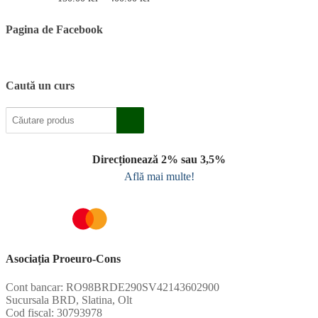
de
prețuri:
Pagina de Facebook
150.00 lei
până
la
400.00 lei
Caută un curs
Direcționează 2% sau 3,5%
Află mai multe!
Asociația Proeuro-Cons
Cont bancar: RO98BRDE290SV42143602900
Sucursala BRD, Slatina, Olt
Cod fiscal: 30793978