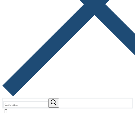
Caută
după: