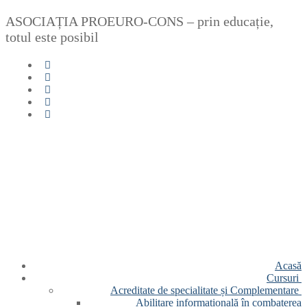
Sari
Meniu
Închide
ASOCIAȚIA PROEURO-CONS – prin educație,
la
totul este posibil
conținut
Acasă
Cursuri
Acreditate de specialitate și Complementare
Abilitare informațională în combaterea