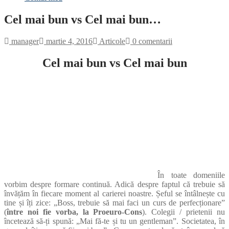
Cel mai bun vs Cel mai bun…
manager
martie 4, 2016
Articole
0 comentarii
Cel mai bun vs Cel mai bun
În toate domeniile
vorbim despre formare continuă. Adică despre faptul că trebuie să
învățăm în fiecare moment al carierei noastre. Șeful se întâlnește cu
tine și îți zice: „Boss, trebuie să mai faci un curs de perfecționare”
(
între noi fie vorba, la Proeuro-Cons
). Colegii / prietenii nu
încetează să-ți spună: „Mai fă-te și tu un gentleman”. Societatea, în