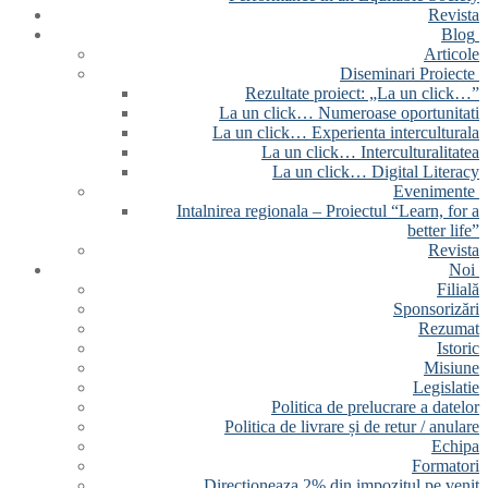
Revista
Blog
Articole
Diseminari Proiecte
Rezultate proiect: „La un click…”
La un click… Numeroase oportunitati
La un click… Experienta interculturala
La un click… Interculturalitatea
La un click… Digital Literacy
Evenimente
Intalnirea regionala – Proiectul “Learn, for a
better life”
Revista
Noi
Filială
Sponsorizări
Rezumat
Istoric
Misiune
Legislatie
Politica de prelucrare a datelor
Politica de livrare și de retur / anulare
Echipa
Formatori
Directioneaza 2% din impozitul pe venit