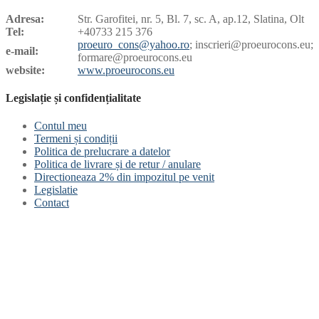
Adresa:
Str. Garofitei, nr. 5, Bl. 7, sc. A, ap.12, Slatina, Olt
Tel:
+40733 215 376
proeuro_cons@yahoo.ro
; inscrieri@proeurocons.eu;
e-mail:
formare@proeurocons
.eu
website:
www.proeurocons.eu
Legislație și confidențialitate
Contul meu
Termeni și condiții
Politica de prelucrare a datelor
Politica de livrare și de retur / anulare
Directioneaza 2% din impozitul pe venit
Legislatie
Contact