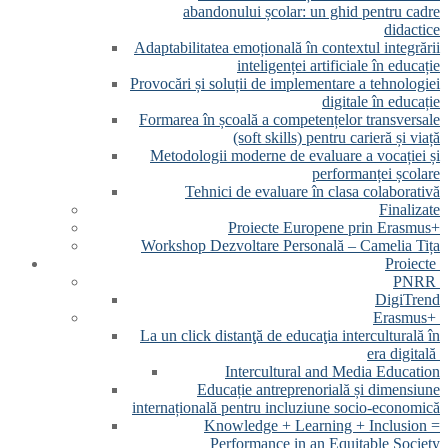
abandonului școlar: un ghid pentru cadre
didactice
Adaptabilitatea emoțională în contextul integrării
inteligenței artificiale în educație
Provocări și soluții de implementare a tehnologiei
digitale în educație
Formarea în școală a competențelor transversale
(soft skills) pentru carieră și viață
Metodologii moderne de evaluare a vocației și
performanței școlare
Tehnici de evaluare în clasa colaborativă
Finalizate
Proiecte Europene prin Erasmus+
Workshop Dezvoltare Personală – Camelia Tița
Proiecte
PNRR
DigiTrend
Erasmus+
La un click distanţă de educaţia interculturală în
era digitală
Intercultural and Media Education
Educație antreprenorială și dimensiune
internațională pentru incluziune socio-economică
Knowledge + Learning + Inclusion =
Performance in an Equitable Society