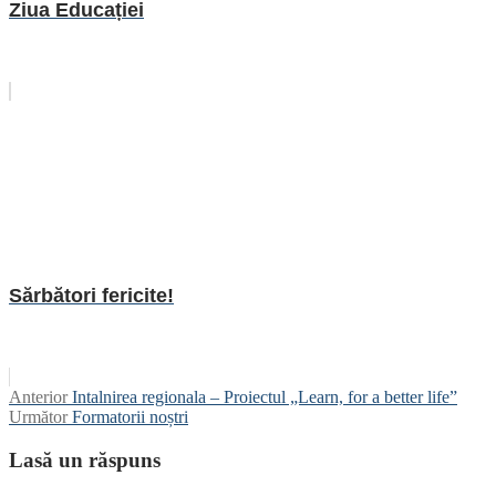
Ziua Educației
Sărbători fericite!
Navigare
Articolul
Anterior
Intalnirea regionala – Proiectul „Learn, for a better life”
anterior:
Articolul
Următor
Formatorii noștri
în
următor:
articole
Lasă un răspuns