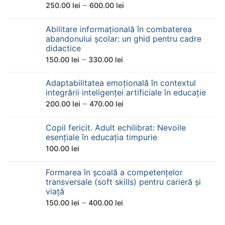
Interval
–
250.00
lei
600.00
lei
de
Abilitare informațională în combaterea
prețuri:
abandonului școlar: un ghid pentru cadre
250.00 lei
didactice
până
Interval
–
150.00
lei
330.00
lei
la
de
600.00 lei
Adaptabilitatea emoțională în contextul
prețuri:
integrării inteligenței artificiale în educație
150.00 lei
Interval
–
200.00
lei
470.00
lei
până
de
la
Copil fericit. Adult echilibrat: Nevoile
prețuri:
330.00 lei
esențiale în educația timpurie
200.00 lei
100.00
lei
până
la
Formarea în școală a competențelor
470.00 lei
transversale (soft skills) pentru carieră și
viață
Interval
–
150.00
lei
400.00
lei
de