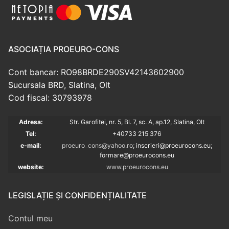
ASOCIAȚIA PROEURO-CONS
Cont bancar: RO98BRDE290SV42143602900
Sucursala BRD, Slatina, Olt
Cod fiscal: 30793978
Adresa:
Str. Garofitei, nr. 5, Bl. 7, sc. A, ap.12, Slatina, Olt
Tel:
+40733 215 376
e-mail:
proeuro_cons@yahoo.ro
; inscrieri@proeurocons.eu;
formare@proeurocons
.eu
website:
www.proeurocons.eu
LEGISLAȚIE ȘI CONFIDENȚIALITATE
Contul meu