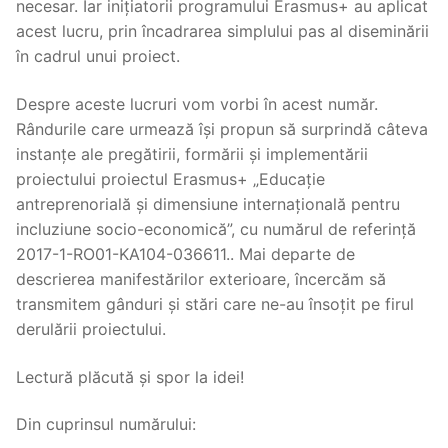
necesar. Iar inițiatorii programului Erasmus+ au aplicat
acest lucru, prin încadrarea simplului pas al diseminării
în cadrul unui proiect.
Despre aceste lucruri vom vorbi în acest număr.
Rândurile care urmează își propun să surprindă câteva
instanțe ale pregătirii, formării și implementării
proiectului proiectul Erasmus+ „Educație
antreprenorială și dimensiune internațională pentru
incluziune socio-economică”, cu numărul de referință
2017-1-RO01-KA104-036611.. Mai departe de
descrierea manifestărilor exterioare, încercăm să
transmitem gânduri și stări care ne-au însoțit pe firul
derulării proiectului.
Lectură plăcută și spor la idei!
Din cuprinsul numărului: