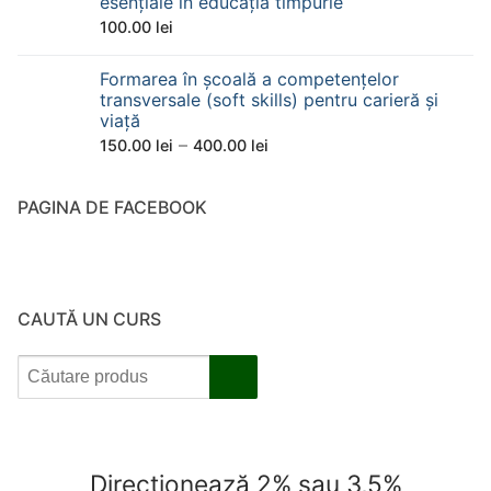
esențiale în educația timpurie
200.00 lei
100.00
lei
până
la
Formarea în școală a competențelor
470.00 lei
transversale (soft skills) pentru carieră și
viață
Interval
–
150.00
lei
400.00
lei
de
prețuri:
PAGINA DE FACEBOOK
150.00 lei
până
la
400.00 lei
CAUTĂ UN CURS
Direcționează 2% sau 3,5%