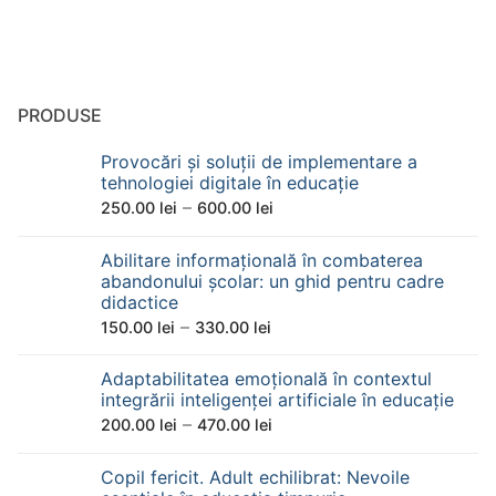
PRODUSE
Provocări și soluții de implementare a
tehnologiei digitale în educație
Interval
–
250.00
lei
600.00
lei
de
Abilitare informațională în combaterea
prețuri:
abandonului școlar: un ghid pentru cadre
250.00 lei
didactice
până
Interval
–
150.00
lei
330.00
lei
la
de
600.00 lei
Adaptabilitatea emoțională în contextul
prețuri:
integrării inteligenței artificiale în educație
150.00 lei
Interval
–
200.00
lei
470.00
lei
până
de
la
Copil fericit. Adult echilibrat: Nevoile
prețuri:
330.00 lei