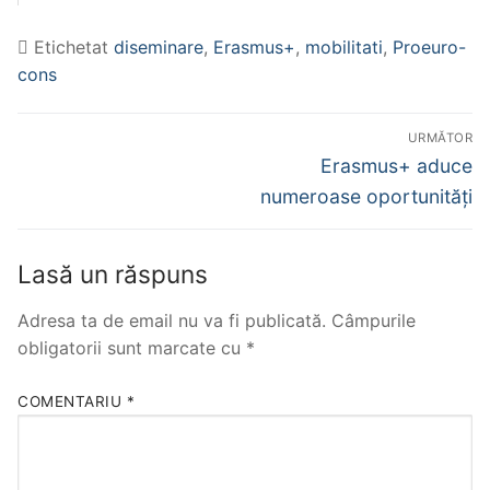
Etichetat
diseminare
,
Erasmus+
,
mobilitati
,
Proeuro-
cons
Navigare
URMĂTOR
în
Articolul
Erasmus+ aduce
următor:
articole
numeroase oportunităţi
Lasă un răspuns
Adresa ta de email nu va fi publicată.
Câmpurile
obligatorii sunt marcate cu
*
COMENTARIU
*