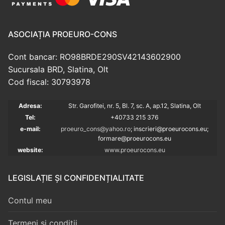
ASOCIAȚIA PROEURO-CONS
Cont bancar: RO98BRDE290SV42143602900
Sucursala BRD, Slatina, Olt
Cod fiscal: 30793978
Adresa:
Str. Garofitei, nr. 5, Bl. 7, sc. A, ap.12, Slatina, Olt
Tel:
+40733 215 376
e-mail:
proeuro_cons@yahoo.ro
; inscrieri@proeurocons.eu;
formare@proeurocons
.eu
website:
www.proeurocons.eu
LEGISLAȚIE ȘI CONFIDENȚIALITATE
Contul meu
Termeni și condiții