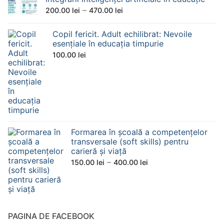
150.00 lei
Interval
–
200.00
lei
470.00
lei
până
de
la
Copil fericit. Adult echilibrat: Nevoile
prețuri:
330.00 lei
esențiale în educația timpurie
200.00 lei
100.00
lei
până
la
470.00 lei
Formarea în școală a competențelor
transversale (soft skills) pentru
carieră și viață
Interval
–
150.00
lei
400.00
lei
de
prețuri:
150.00 lei
până
PAGINA DE FACEBOOK