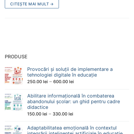
CITEȘTE MAI MULT →
PRODUSE
Provocări și soluții de implementare a
tehnologiei digitale în educație
Interval
–
250.00
lei
600.00
lei
de
Abilitare informațională în combaterea
prețuri:
abandonului școlar: un ghid pentru cadre
250.00 lei
didactice
până
Interval
–
150.00
lei
330.00
lei
la
de
600.00 lei
Adaptabilitatea emoțională în contextul
prețuri:
integrării inteligenței artificiale în educație