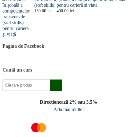
(soft skills) pentru carieră și viață
Interval
–
150.00
lei
400.00
lei
de
prețuri:
150.00 lei
până
la
400.00 lei
Pagina de Facebook
Caută un curs
Direcționează 2% sau 3,5%
Află mai multe!