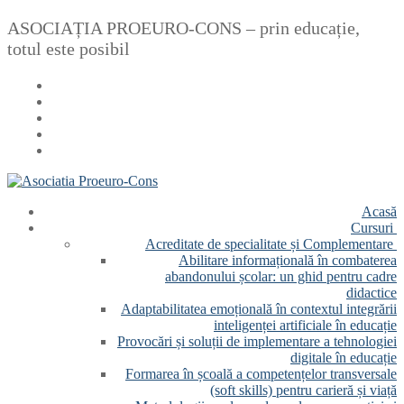
Sari
Meniu
Închide
ASOCIAȚIA PROEURO-CONS – prin educație,
la
totul este posibil
conținut
Acasă
Cursuri
Acreditate de specialitate și Complementare
Abilitare informațională în combaterea
abandonului școlar: un ghid pentru cadre
didactice
Adaptabilitatea emoțională în contextul integrării
inteligenței artificiale în educație
Provocări și soluții de implementare a tehnologiei
digitale în educație
Formarea în școală a competențelor transversale
(soft skills) pentru carieră și viață