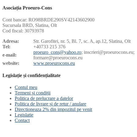
Asociația Proeuro-Cons
Cont bancar: RO98BRDE290SV42143602900
Sucursala BRD, Slatina, Olt
Cod fiscal: 30793978
Adresa:
Str. Garofitei, nr. 5, Bl. 7, sc. A, ap.12, Slatina, Olt
Tel:
+40733 215 376
proeuro_cons@yahoo.ro
; inscrieri@proeurocons.eu;
e-mail:
formare@proeurocons
.eu
website:
www.proeurocons.eu
Legislație și confidențialitate
Contul meu
Termeni și condiții
Politica de prelucrare a datelor
Politica de livrare și de retur / anulare
Directioneaza 2% din impozitul pe venit
Legislatie
Contact