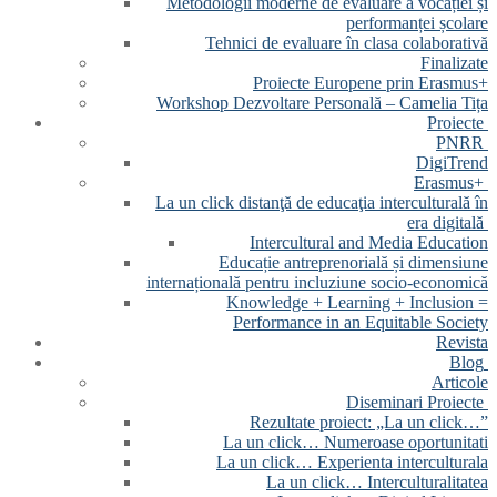
Metodologii moderne de evaluare a vocației și
performanței școlare
Tehnici de evaluare în clasa colaborativă
Finalizate
Proiecte Europene prin Erasmus+
Workshop Dezvoltare Personală – Camelia Tița
Proiecte
PNRR
DigiTrend
Erasmus+
La un click distanţă de educaţia interculturală în
era digitală
Intercultural and Media Education
Educație antreprenorială și dimensiune
internațională pentru incluziune socio-economică
Knowledge + Learning + Inclusion =
Performance in an Equitable Society
Revista
Blog
Articole
Diseminari Proiecte
Rezultate proiect: „La un click…”
La un click… Numeroase oportunitati
La un click… Experienta interculturala
La un click… Interculturalitatea