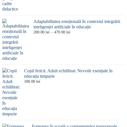
până
la
330.00 lei
Adaptabilitatea emoțională în contextul integrării
inteligenței artificiale în educație
Interval
–
200.00
lei
470.00
lei
de
prețuri:
200.00 lei
până
la
470.00 lei
Copil fericit. Adult echilibrat: Nevoile esențiale în
educația timpurie
100.00
lei
Formarea în școală a competențelor transversale