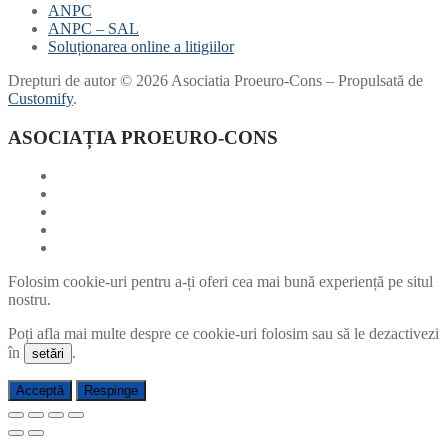
ANPC
ANPC – SAL
Soluționarea online a litigiilor
Drepturi de autor © 2026 Asociatia Proeuro-Cons – Propulsată de
Customify
.
ASOCIAȚIA PROEURO-CONS
Folosim cookie-uri pentru a-ți oferi cea mai bună experiență pe situl
nostru.
Poți afla mai multe despre ce cookie-uri folosim sau să le dezactivezi
în
.
setări
Acceptă
Respinge