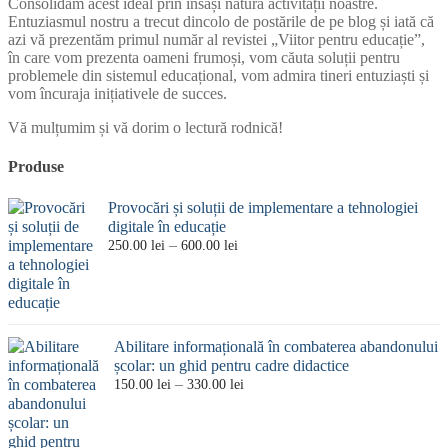
Consolidăm acest ideal prin însăși natura activității noastre.
Entuziasmul nostru a trecut dincolo de postările de pe blog și iată că
azi vă prezentăm primul număr al revistei „Viitor pentru educație”,
în care vom prezenta oameni frumoși, vom căuta soluții pentru
problemele din sistemul educațional, vom admira tineri entuziaști și
vom încuraja inițiativele de succes.
Vă mulțumim și vă dorim o lectură rodnică!
Produse
Provocări și soluții de implementare a tehnologiei
digitale în educație
Interval
–
250.00
lei
600.00
lei
de
prețuri:
250.00 lei
până
la
Abilitare informațională în combaterea abandonului
600.00 lei
școlar: un ghid pentru cadre didactice
Interval
–
150.00
lei
330.00
lei
de
prețuri:
150.00 lei