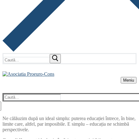
Caută
după:
Meniu
Caută
după:
Ne călăuzim după un ideal simplu: puterea educației întrece, în bine,
limite care, altfel, par imposibile. E simplu – educația ne schimbă
perspectivele.