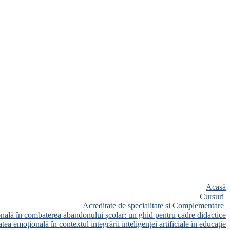
Acasă
Cursuri
Acreditate de specialitate și Complementare
onală în combaterea abandonului școlar: un ghid pentru cadre didactice
tea emoțională în contextul integrării inteligenței artificiale în educație