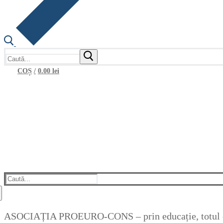
Caută
după:
COȘ
/
0.00
lei
Caută
după:
ASOCIAȚIA PROEURO-CONS – prin educație, totul e