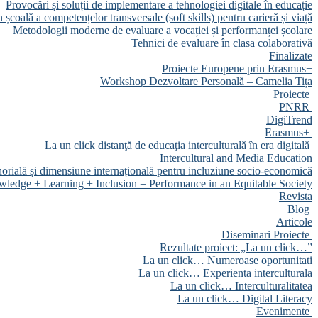
Provocări și soluții de implementare a tehnologiei digitale în educație
 școală a competențelor transversale (soft skills) pentru carieră și viață
Metodologii moderne de evaluare a vocației și performanței școlare
Tehnici de evaluare în clasa colaborativă
Finalizate
Proiecte Europene prin Erasmus+
Workshop Dezvoltare Personală – Camelia Tița
Proiecte
PNRR
DigiTrend
Erasmus+
La un click distanţă de educaţia interculturală în era digitală
Intercultural and Media Education
orială și dimensiune internațională pentru incluziune socio-economică
ledge + Learning + Inclusion = Performance in an Equitable Society
Revista
Blog
Articole
Diseminari Proiecte
Rezultate proiect: „La un click…”
La un click… Numeroase oportunitati
La un click… Experienta interculturala
La un click… Interculturalitatea
La un click… Digital Literacy
Evenimente