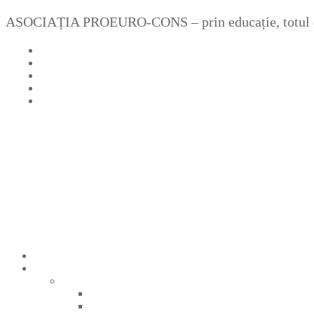
Sari
Meniu
Închide
ASOCIAȚIA PROEURO-CONS – prin educație, totul e
la
conținut