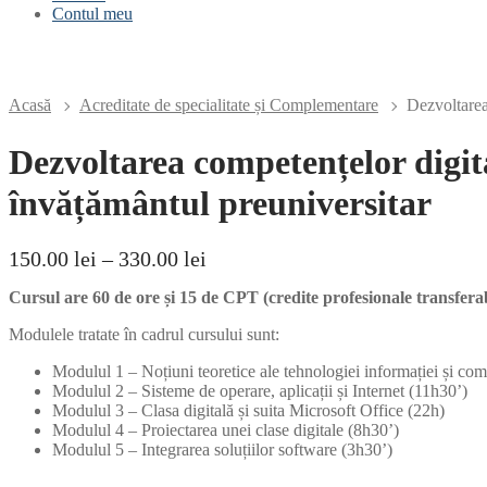
Contul meu
Acasă
Acreditate de specialitate și Complementare
Dezvoltarea
Dezvoltarea competențelor digita
învățământul preuniversitar
Interval
150.00
lei
–
330.00
lei
de
Cursul are 60 de ore și 15 de CPT (credite profesionale transferab
prețuri:
150.00 lei
Modulele tratate în cadrul cursului sunt:
până
la
Modulul 1 – Noțiuni teoretice ale tehnologiei informației și com
330.00 lei
Modulul 2 – Sisteme de operare, aplicații și Internet (11h30’)
Modulul 3 – Clasa digitală și suita Microsoft Office (22h)
Modulul 4 – Proiectarea unei clase digitale (8h30’)
Modulul 5 – Integrarea soluțiilor software (3h30’)