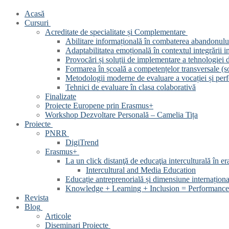
Acasă
Cursuri
Acreditate de specialitate și Complementare
Abilitare informațională în combaterea abandonului
Adaptabilitatea emoțională în contextul integrării int
Provocări și soluții de implementare a tehnologiei d
Formarea în școală a competențelor transversale (soft
Metodologii moderne de evaluare a vocației și perf
Tehnici de evaluare în clasa colaborativă
Finalizate
Proiecte Europene prin Erasmus+
Workshop Dezvoltare Personală – Camelia Tița
Proiecte
PNRR
DigiTrend
Erasmus+
La un click distanţă de educaţia interculturală în era
Intercultural and Media Education
Educație antreprenorială și dimensiune internațion
Knowledge + Learning + Inclusion = Performance 
Revista
Blog
Articole
Diseminari Proiecte