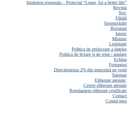
Intalnirea regionala – Proiectul “Learn, for a better life”
Revista
Noi
Filială
Sponsorizări
Rezumat
Istoric
Misiune
Legislatie
Politica de prelucrare a datelor
Politica de livrare și de retur / anulare
Echipa
Formatori
Directioneaza 2% din impozitul pe venit
Sitemap
Eliberare atestate
Cerere eliberare atestate
Regulament eliberare certificate
Contact
Contul meu