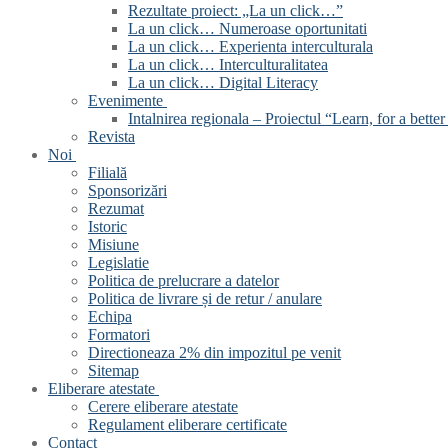
Rezultate proiect: „La un click…”
La un click… Numeroase oportunitati
La un click… Experienta interculturala
La un click… Interculturalitatea
La un click… Digital Literacy
Evenimente
Intalnirea regionala – Proiectul “Learn, for a better 
Revista
Noi
Filială
Sponsorizări
Rezumat
Istoric
Misiune
Legislatie
Politica de prelucrare a datelor
Politica de livrare și de retur / anulare
Echipa
Formatori
Directioneaza 2% din impozitul pe venit
Sitemap
Eliberare atestate
Cerere eliberare atestate
Regulament eliberare certificate
Contact