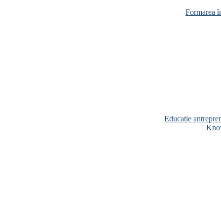
Formarea în
Educație antrepren
Know