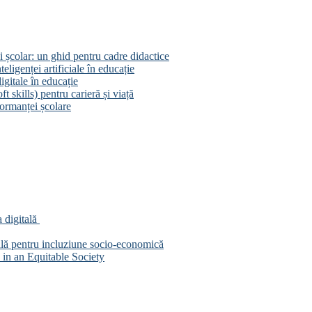
 școlar: un ghid pentru cadre didactice
eligenței artificiale în educație
igitale în educație
 skills) pentru carieră și viață
ormanței școlare
 digitală
ală pentru incluziune socio-economică
in an Equitable Society