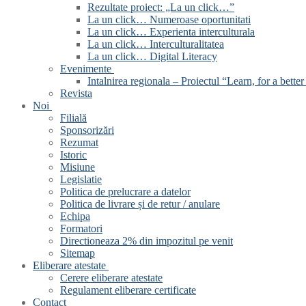
Rezultate proiect: „La un click…”
La un click… Numeroase oportunitati
La un click… Experienta interculturala
La un click… Interculturalitatea
La un click… Digital Literacy
Evenimente
Intalnirea regionala – Proiectul “Learn, for a better 
Revista
Noi
Filială
Sponsorizări
Rezumat
Istoric
Misiune
Legislatie
Politica de prelucrare a datelor
Politica de livrare și de retur / anulare
Echipa
Formatori
Directioneaza 2% din impozitul pe venit
Sitemap
Eliberare atestate
Cerere eliberare atestate
Regulament eliberare certificate
Contact