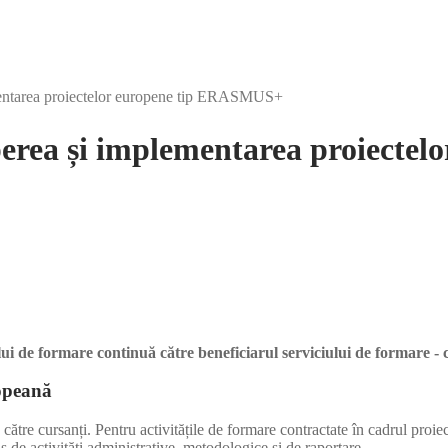
entarea proiectelor europene tip ERASMUS+
erea și implementarea proiecte
ului de formare continuă către beneficiarul serviciului de formare -
ropeană
ct de către cursanți. Pentru activitățile de formare contractate în cadrul
ns de activități administrative, metodologice și de raportare.