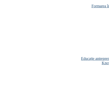
Formarea în
Educație antrepren
Know