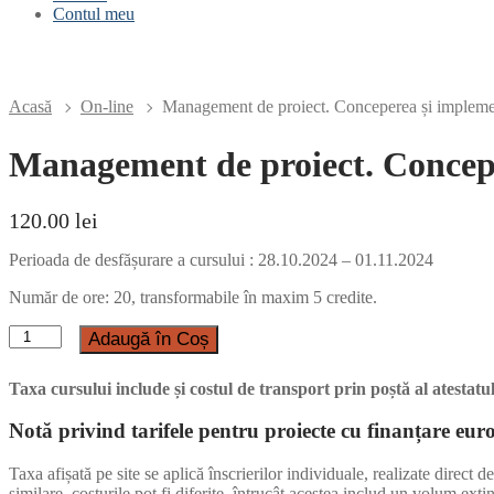
Contul meu
Acasă
On-line
Management de proiect. Conceperea și implem
Management de proiect. Concep
120.00
lei
Perioada de desfășurare a cursului : 28.10.2024 – 01.11.2024
Număr de ore: 20, transformabile în maxim 5 credite.
Cantitate
Adaugă în Coș
Management
de
Taxa cursului include și costul de transport prin poștă al atestat
proiect.
Conceperea
Notă privind tarifele pentru proiecte cu finanțare eu
și
implementarea
proiectelor
Taxa afișată pe site se aplică înscrierilor individuale, realizate dire
europene
similare, costurile pot fi diferite, întrucât acestea includ un volum exti