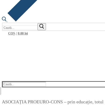
Caută
după:
COȘ
/
0.00
lei
Caută
după:
ASOCIAȚIA PROEURO-CONS – prin educație, totul e