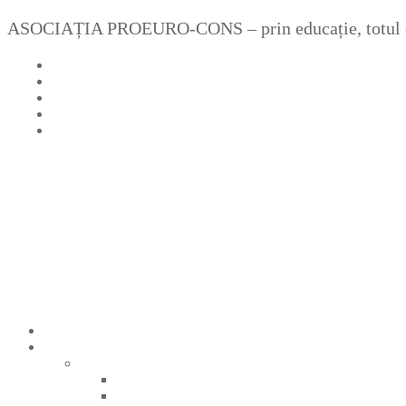
Sari
Meniu
Închide
ASOCIAȚIA PROEURO-CONS – prin educație, totul e
la
conținut