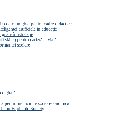
 școlar: un ghid pentru cadre didactice
eligenței artificiale în educație
igitale în educație
 skills) pentru carieră și viață
ormanței școlare
 digitală
ală pentru incluziune socio-economică
in an Equitable Society