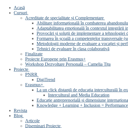
Acasă
Cursuri
Acreditate de specialitate și Complementare
Abilitare informațională în combaterea abandonului
Adaptabilitatea emoțională în contextul integrării int
Provocări și soluții de implementare a tehnologiei d
Formarea în școală a competențelor transversale (soft
Metodologii moderne de evaluare a vocației și perf
Tehnici de evaluare în clasa colaborativă
Finalizate
Proiecte Europene prin Erasmus+
Workshop Dezvoltare Personală – Camelia Tița
Proiecte
PNRR
DigiTrend
Erasmus+
La un click distanţă de educaţia interculturală în era
Intercultural and Media Education
Educație antreprenorială și dimensiune internațion
Knowledge + Learning + Inclusion = Performance 
Revista
Blog
Articole
Diseminari Proiecte