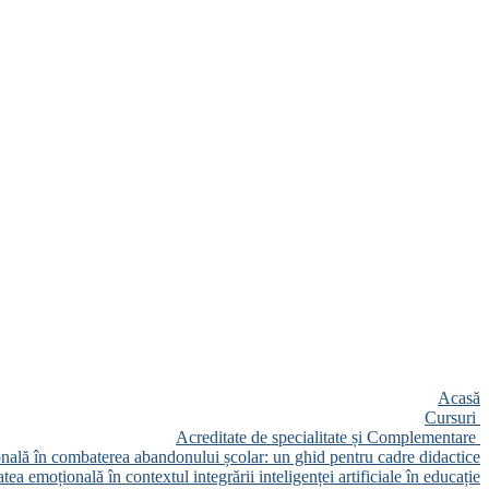
Acasă
Cursuri
Acreditate de specialitate și Complementare
onală în combaterea abandonului școlar: un ghid pentru cadre didactice
tea emoțională în contextul integrării inteligenței artificiale în educație