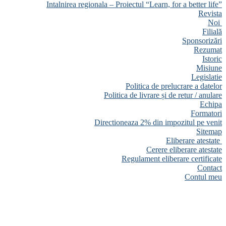
Intalnirea regionala – Proiectul “Learn, for a better life”
Revista
Noi
Filială
Sponsorizări
Rezumat
Istoric
Misiune
Legislatie
Politica de prelucrare a datelor
Politica de livrare și de retur / anulare
Echipa
Formatori
Directioneaza 2% din impozitul pe venit
Sitemap
Eliberare atestate
Cerere eliberare atestate
Regulament eliberare certificate
Contact
Contul meu