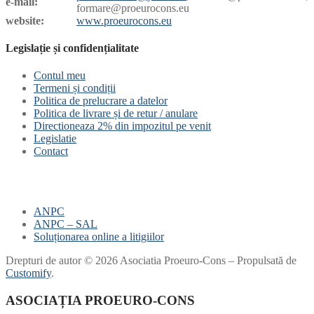
e-mail:
formare@proeurocons
.eu
website:
www.proeurocons.eu
Legislație și confidențialitate
Contul meu
Termeni și condiții
Politica de prelucrare a datelor
Politica de livrare și de retur / anulare
Directioneaza 2% din impozitul pe venit
Legislatie
Contact
ANPC
ANPC – SAL
Soluționarea online a litigiilor
Drepturi de autor © 2026 Asociatia Proeuro-Cons – Propulsată de
Customify
.
ASOCIAȚIA PROEURO-CONS