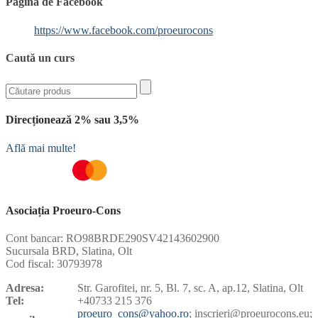
Pagina de Facebook
https://www.facebook.com/proeurocons
Caută un curs
Direcționează 2% sau 3,5%
Află mai multe!
Asociația Proeuro-Cons
Cont bancar: RO98BRDE290SV42143602900
Sucursala BRD, Slatina, Olt
Cod fiscal: 30793978
Adresa:
Str. Garofitei, nr. 5, Bl. 7, sc. A, ap.12, Slatina, Olt
Tel:
+40733 215 376
proeuro_cons@yahoo.ro
; inscrieri@proeurocons.eu;