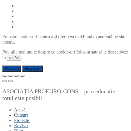
Folosim cookie-uri pentru a-ți oferi cea mai bună experiență pe situl
nostru.
Poți afla mai multe despre ce cookie-uri folosim sau să le dezactivezi
în
.
setări
Acceptă
Respinge
ASOCIAȚIA PROEURO-CONS – prin educație,
totul este posibil
Acasă
Cursuri
Proiecte
Acreditate de specialitate și Complementare
Revista
Finalizate
PNRR
Abilitare informațională în combaterea
Blog
Proiecte Europene prin Erasmus+
Erasmus+
abandonului școlar: un ghid pentru cadre
DigiTrend