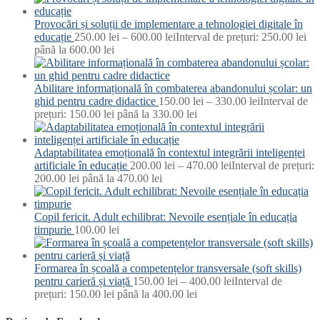
Provocări și soluții de implementare a tehnologiei digitale în
educație
250.00
lei
–
600.00
lei
Interval de prețuri: 250.00 lei
până la 600.00 lei
Abilitare informațională în combaterea abandonului școlar: un
ghid pentru cadre didactice
150.00
lei
–
330.00
lei
Interval de
prețuri: 150.00 lei până la 330.00 lei
Adaptabilitatea emoțională în contextul integrării inteligenței
artificiale în educație
200.00
lei
–
470.00
lei
Interval de prețuri:
200.00 lei până la 470.00 lei
Copil fericit. Adult echilibrat: Nevoile esențiale în educația
timpurie
100.00
lei
Formarea în școală a competențelor transversale (soft skills)
pentru carieră și viață
150.00
lei
–
400.00
lei
Interval de
prețuri: 150.00 lei până la 400.00 lei