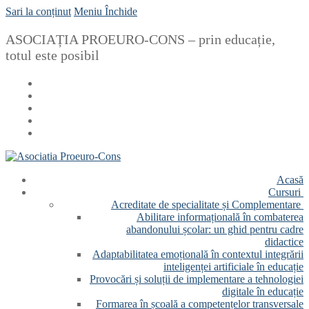
Sari la conținut
Meniu
Închide
ASOCIAȚIA PROEURO-CONS – prin educație,
totul este posibil
Acasă
Cursuri
Acreditate de specialitate și Complementare
Abilitare informațională în combaterea
abandonului școlar: un ghid pentru cadre
didactice
Adaptabilitatea emoțională în contextul integrării
inteligenței artificiale în educație
Provocări și soluții de implementare a tehnologiei
digitale în educație
Formarea în școală a competențelor transversale