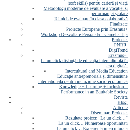
(soft skills) pentru carieră și viață
Metodologii moderne de evaluare a vocației și
performanței școlare
Tehnici de evaluare în clasa colaborativă
Finalizate
Proiecte Europene prin Erasmus+
Workshop Dezvoltare Personală – Camelia Tița
Proiecte
PNRR
DigiTrend
Erasmus+
La un click distanţă de educaţia interculturală în
era digitală
Intercultural and Media Education
Educație antreprenorială și dimensiune
internațională pentru incluziune socio-economică
Knowledge + Learning + Inclusion =
Performance in an Equitable Society
Revista
Blog
Articole
Diseminari Proiecte
Rezultate proiect: „La un click…”
La un click… Numeroase oportunitati
La un click… Experienta interculturala